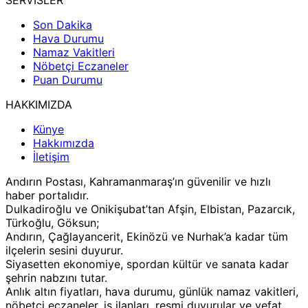
SERVİSLER
Son Dakika
Hava Durumu
Namaz Vakitleri
Nöbetçi Eczaneler
Puan Durumu
HAKKIMIZDA
Künye
Hakkımızda
İletişim
Andırın Postası, Kahramanmaraş’ın güvenilir ve hızlı
haber portalıdır.
Dulkadiroğlu ve Onikişubat’tan Afşin, Elbistan, Pazarcık,
Türkoğlu, Göksun;
Andırın, Çağlayancerit, Ekinözü ve Nurhak’a kadar tüm
ilçelerin sesini duyurur.
Siyasetten ekonomiye, spordan kültür ve sanata kadar
şehrin nabzını tutar.
Anlık altın fiyatları, hava durumu, günlük namaz vakitleri,
nöbetçi eczaneler, iş ilanları, resmi duyurular ve vefat