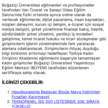
Boğaziçi Üniversitesi eğitmenleri ve profesyoneller
tarafından Van Ticaret ve Sanayi Odası Eğitim
Salonu’nda fiziki ortamda ayrıca online olarak da
verilecek eğitimlerde; dijital pazarlama, insan kaynakları,
müşteri deneyimi, kurum içi iletişim, e-ticaret için sosyal
medya iletişimi, şirket yönetimine finansal bakış, liderlik,
sürdürülebilir şirket yönetimi, yenilikçi iş modelleri
geliştirme, temel ticaret hukuku ve ticari sözleşmeler gibi
girişimcilerin işlerini yönetmelerinde fark yaratacak
alanlara odaklanılacak. Girişimcilerin ihtiyaç duyduğu
bilgi birikimini arttırmayı hedefleyen Türkiye Kadın
Girişimci Akademisi eğitimlerini başarıyla tamamlayan
kadın girişimciler Boğaziçi Üniversitesi Yaşamboyu
Eğitim Merkezi (BÜYEM) tarafından düzenlenen
sertifikaya sahip olacak.
İLGİNİZİ ÇEKEBİLİR:
Hepsiburada’da Başlayan Büyük Mayıs İndirimleri
Fırsatları Kaçırmayın!
TEKNOPANEL İSO 500 LİSTESİNDE 306. SIRAYA
YÜKSELDİ