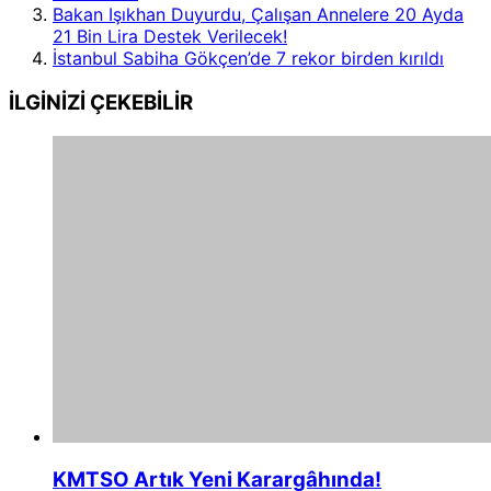
Bakan Işıkhan Duyurdu, Çalışan Annelere 20 Ayda
21 Bin Lira Destek Verilecek!
İstanbul Sabiha Gökçen’de 7 rekor birden kırıldı
İLGİNİZİ
ÇEKEBİLİR
KMTSO Artık Yeni Karargâhında!