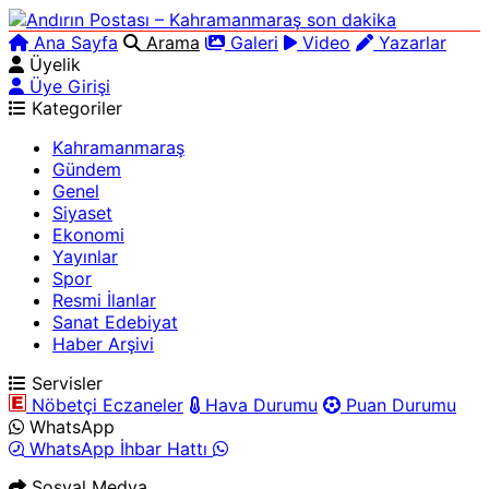
Ana Sayfa
Arama
Galeri
Video
Yazarlar
Üyelik
Üye Girişi
Kategoriler
Kahramanmaraş
Gündem
Genel
Siyaset
Ekonomi
Yayınlar
Spor
Resmi İlanlar
Sanat Edebiyat
Haber Arşivi
Servisler
Nöbetçi Eczaneler
Hava Durumu
Puan Durumu
WhatsApp
WhatsApp İhbar Hattı
Sosyal Medya