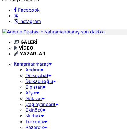
Facebook
Instagram
GALERİ
VİDEO
YAZARLAR
Kahramanmaraş
Andırın
Onikişubat
Dulkadiroğlu
Elbistan
Afşin
Göksun
Çağlayancerit
Ekinözü
Nurhak
Türkoğlu
Pazarcık