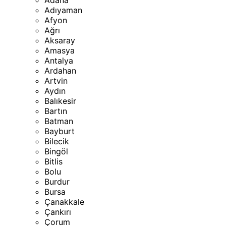
Adana
Adıyaman
Afyon
Ağrı
Aksaray
Amasya
Antalya
Ardahan
Artvin
Aydın
Balıkesir
Bartın
Batman
Bayburt
Bilecik
Bingöl
Bitlis
Bolu
Burdur
Bursa
Çanakkale
Çankırı
Çorum