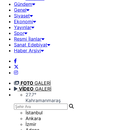
Gündem
Genel
Siyaset
Ekonomi
Yayınlar
Spor
Resmi İlanlar
Sanat Edebiyat
Haber Arşivi
FOTO
GALERİ
VİDEO
GALERİ
27.7
°
Kahramanmaraş
İstanbul
Ankara
İzmir