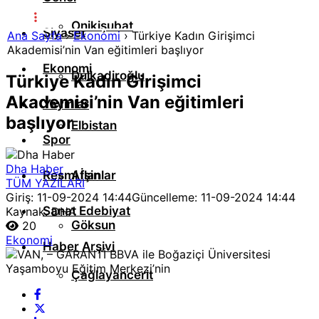
Onikişubat
Siyaset
Ana Sayfa
›
Ekonomi
›
Türkiye Kadın Girişimci
Akademisi’nin Van eğitimleri başlıyor
Ekonomi
Dulkadiroğlu
Türkiye Kadın Girişimci
Akademisi’nin Van eğitimleri
Yayınlar
başlıyor
Elbistan
Spor
Dha Haber
Resmi İlanlar
Afşin
TÜM YAZILARI
Giriş: 11-09-2024 14:44
Güncelleme: 11-09-2024 14:44
Sanat Edebiyat
Kaynak: DHA
Göksun
20
Ekonomi
Haber Arşivi
Çağlayancerit