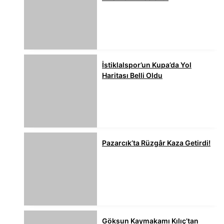
İstiklalspor’un Kupa’da Yol
Haritası Belli Oldu
Pazarcık’ta Rüzgâr Kaza Getirdi!
Göksun Kaymakamı Kılıç’tan