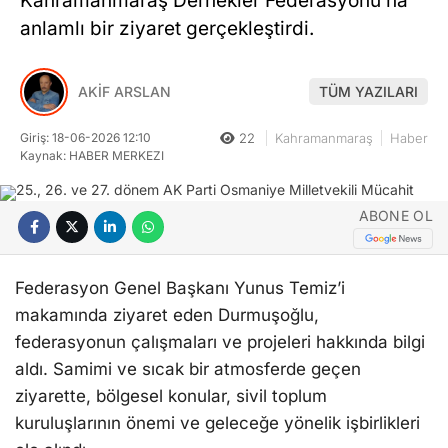
Kahramanmaraş Dernekler Federasyonu’na
anlamlı bir ziyaret gerçekleştirdi.
AKİF ARSLAN
TÜM YAZILARI
Giriş: 18-06-2026 12:10
22
Kahramanmaraş
Haber
Kaynak: HABER MERKEZI
ABONE OL
Federasyon Genel Başkanı Yunus Temiz’i
makamında ziyaret eden Durmuşoğlu,
federasyonun çalışmaları ve projeleri hakkında bilgi
aldı. Samimi ve sıcak bir atmosferde geçen
ziyarette, bölgesel konular, sivil toplum
kuruluşlarının önemi ve geleceğe yönelik işbirlikleri