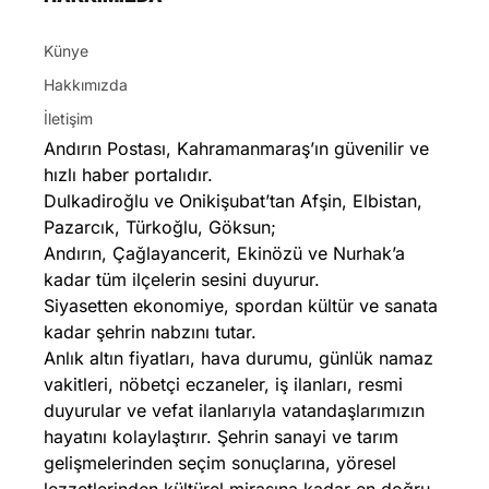
Künye
Hakkımızda
İletişim
Andırın Postası, Kahramanmaraş’ın güvenilir ve
hızlı haber portalıdır.
Dulkadiroğlu ve Onikişubat’tan Afşin, Elbistan,
Pazarcık, Türkoğlu, Göksun;
Andırın, Çağlayancerit, Ekinözü ve Nurhak’a
kadar tüm ilçelerin sesini duyurur.
Siyasetten ekonomiye, spordan kültür ve sanata
kadar şehrin nabzını tutar.
Anlık altın fiyatları, hava durumu, günlük namaz
vakitleri, nöbetçi eczaneler, iş ilanları, resmi
duyurular ve vefat ilanlarıyla vatandaşlarımızın
hayatını kolaylaştırır. Şehrin sanayi ve tarım
gelişmelerinden seçim sonuçlarına, yöresel
lezzetlerinden kültürel mirasına kadar en doğru