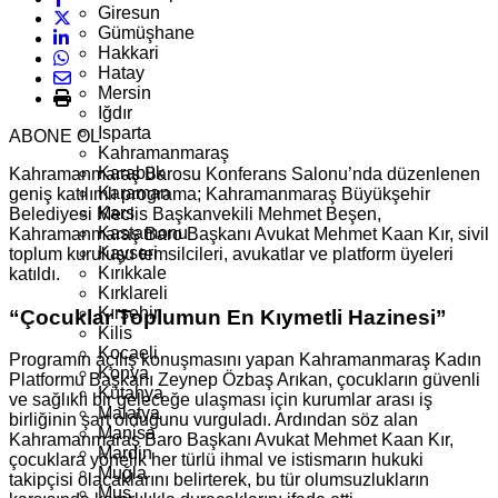
Giresun
Gümüşhane
Hakkari
Hatay
Mersin
Iğdır
Isparta
ABONE OL
Kahramanmaraş
Karabük
Kahramanmaraş Barosu Konferans Salonu’nda düzenlenen
Karaman
geniş katılımlı programa; Kahramanmaraş Büyükşehir
Kars
Belediyesi Meclis Başkanvekili Mehmet Beşen,
Kastamonu
Kahramanmaraş Baro Başkanı Avukat Mehmet Kaan Kır, sivil
Kayseri
toplum kuruluşu temsilcileri, avukatlar ve platform üyeleri
Kırıkkale
katıldı.
Kırklareli
Kırşehir
“Çocuklar Toplumun En Kıymetli Hazinesi”
Kilis
Kocaeli
Programın açılış konuşmasını yapan Kahramanmaraş Kadın
Konya
Platformu Başkanı Zeynep Özbaş Arıkan, çocukların güvenli
Kütahya
ve sağlıklı bir geleceğe ulaşması için kurumlar arası iş
Malatya
birliğinin şart olduğunu vurguladı. Ardından söz alan
Manisa
Kahramanmaraş Baro Başkanı Avukat Mehmet Kaan Kır,
Mardin
çocuklara yönelik her türlü ihmal ve istismarın hukuki
Muğla
takipçisi olacaklarını belirterek, bu tür olumsuzlukların
Muş