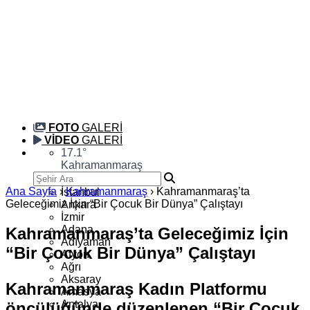
FOTO
GALERİ
VİDEO
GALERİ
17.1
°
Kahramanmaraş
Ana Sayfa
›
Kahramanmaraş
›
Kahramanmaraş’ta
İstanbul
Geleceğimiz İçin “Bir Çocuk Bir Dünya” Çalıştayı
Ankara
İzmir
Adana
Kahramanmaraş’ta Geleceğimiz İçin
Adıyaman
“Bir Çocuk Bir Dünya” Çalıştayı
Afyon
Ağrı
Aksaray
Kahramanmaraş Kadın Platformu
Amasya
Antalya
öncülüğünde düzenlenen “Bir Çocuk,