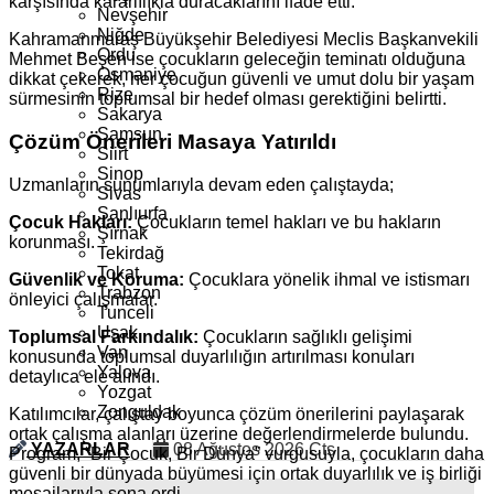
karşısında kararlılıkla duracaklarını ifade etti.
Nevşehir
Niğde
Kahramanmaraş Büyükşehir Belediyesi Meclis Başkanvekili
Ordu
Mehmet Beşen ise çocukların geleceğin teminatı olduğuna
Osmaniye
dikkat çekerek, her çocuğun güvenli ve umut dolu bir yaşam
Rize
sürmesinin toplumsal bir hedef olması gerektiğini belirtti.
Sakarya
Samsun
Çözüm Önerileri Masaya Yatırıldı
Siirt
Sinop
Uzmanların sunumlarıyla devam eden çalıştayda;
Sivas
Şanlıurfa
Çocuk Hakları:
Çocukların temel hakları ve bu hakların
Şırnak
korunması.
Tekirdağ
Tokat
Güvenlik ve Koruma:
Çocuklara yönelik ihmal ve istismarı
Trabzon
önleyici çalışmalar.
Tunceli
Uşak
Toplumsal Farkındalık:
Çocukların sağlıklı gelişimi
Van
konusunda toplumsal duyarlılığın artırılması konuları
Yalova
detaylıca ele alındı.
Yozgat
Zonguldak
Katılımcılar, çalıştay boyunca çözüm önerilerini paylaşarak
ortak çalışma alanları üzerine değerlendirmelerde bulundu.
YAZARLAR
08 Ağustos 2026 Cts
Program, “Bir Çocuk, Bir Dünya” vurgusuyla, çocukların daha
güvenli bir dünyada büyümesi için ortak duyarlılık ve iş birliği
mesajlarıyla sona erdi.