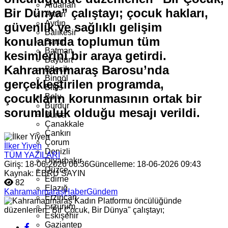
Ardahan
Bir Dünya” çalıştayı; çocuk hakları,
Artvin
Aydın
güvenlik ve sağlıklı gelişim
Balıkesir
konularında toplumun tüm
Bartın
Batman
kesimlerini bir araya getirdi.
Bayburt
Kahramanmaraş Barosu’nda
Bilecik
Bingöl
gerçekleştirilen programda,
Bitlis
çocukların korunmasının ortak bir
Bolu
Burdur
sorumluluk olduğu mesajı verildi.
Bursa
Çanakkale
Çankırı
Çorum
İlker Yiyen
Denizli
TÜM YAZILARI
Diyarbakır
Giriş: 18-06-2026 06:36
Güncelleme: 18-06-2026 09:43
Düzce
Kaynak: EBRU SAYIN
Edirne
82
Elazığ
Kahramanmaraş
Haber
Gündem
Erzincan
Erzurum
Eskişehir
Gaziantep