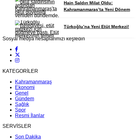
Hain Saldırı Milat Oldu:
Kahramanmaraş’ta Yeni Dönem
Türkoğlu’na Yeni Etüt Merkezi!
Sosyal medya hesaplarımızı keşfedin
KATEGORİLER
Kahramanmaraş
Ekonomi
Genel
Gündem
Sağlık
Spor
Resmi İlanlar
SERVİSLER
Son Dakika