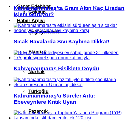
Sanat Edebiyat
Kahramanmaraş’ta Gram Altın Kaç Liradan
Göksun
İşlem Görüyor?
Haber Arşivi
Çağlayancerit
Sıcak Havalarda Sıvı Kaybına Dikkat!
Ekinözü
Kahramanmaraş Bisiklete Doydu
Nurhak
Türkoğlu
Kahramanmaraş’a Süreler Arttı:
Ebeveynlere Kritik Uyarı
Pazarcık