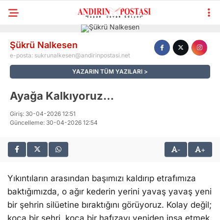
Şükrü Nalkesen
e-posta:
sukrunalkesen@andirinpostasi.net
YAZARIN TÜM YAZILARI
Ayağa Kalkıyoruz…
Giriş: 30-04-2026 12:51
Güncelleme: 30-04-2026 12:54
-
+
Yıkıntıların arasından başımızı kaldırıp etrafımıza
baktığımızda, o ağır kederin yerini yavaş yavaş yeni
bir şehrin silüetine bıraktığını görüyoruz. Kolay değil;
koca bir şehri, koca bir hafızayı yeniden inşa etmek.