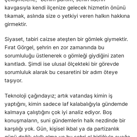
kavgasıyla kendi ilçenize gelecek hizmetin önünü
tıkamak, aslında size o yetkiyi veren halkın hakkına
girmektir.
Siyaset, tabiri caizse ateşten bir gömlek giymektir.
Fırat Görgel, şehrin en zor zamanında bu
sorumluluğu üstlenerek o gömleği giydiğini zaten
kanıtladı. Şimdi ise ulusal ölçekteki bir görevde
sorumluluk alarak bu cesaretini bir adım öteye
taşıyor.
Teknoloji çağındayız; artık vatandaş kimin iş
yaptığını, kimin sadece laf kalabalığıyla gündemde
kalmaya çalıştığını çok iyi analiz ediyor. Boş
konuşmaların, suni gündemlerin halk nezdinde bir
karşılığı yok. Gün, kişisel ikbal ya da partizanlık
günü değil; akıllı olma ve bu şehri el birliğiyle ayağa