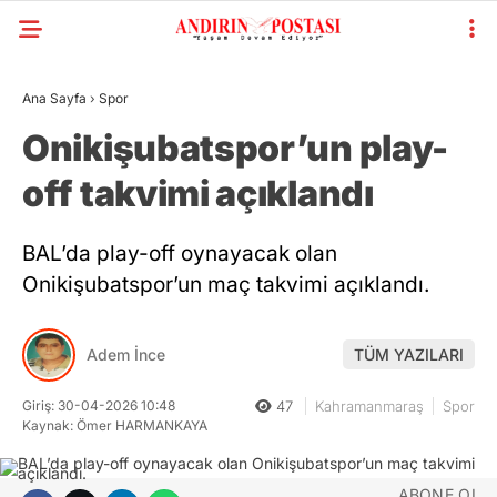
Ana Sayfa
›
Spor
Onikişubatspor’un play-
off takvimi açıklandı
BAL’da play-off oynayacak olan
Onikişubatspor’un maç takvimi açıklandı.
Adem İnce
TÜM YAZILARI
Giriş: 30-04-2026 10:48
47
Kahramanmaraş
Spor
Kaynak: Ömer HARMANKAYA
ABONE OL