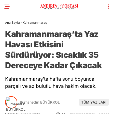
Ana Sayfa
›
Kahramanmaraş
Kahramanmaraş’ta Yaz
Havası Etkisini
Sürdürüyor: Sıcaklık 35
Dereceye Kadar Çıkacak
Kahramanmaraş’ta hafta sonu boyunca
parçalı ve az bulutlu hava hakim olacak.
Burhanettin BÜYÜKKOL
TÜM YAZILARI
Giriş: 07-06-2026 16:02
47
Kahramanmaraş
Haber