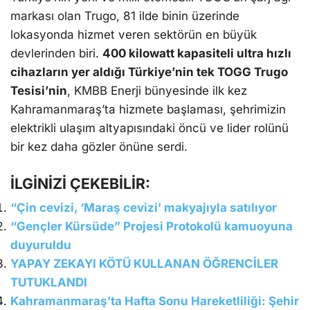
markası olan Trugo, 81 ilde binin üzerinde
lokasyonda hizmet veren sektörün en büyük
devlerinden biri.
400 kilowatt kapasiteli ultra hızlı
cihazların yer aldığı Türkiye’nin tek TOGG Trugo
Tesisi’nin
, KMBB Enerji bünyesinde ilk kez
Kahramanmaraş’ta hizmete başlaması, şehrimizin
elektrikli ulaşım altyapısındaki öncü ve lider rolünü
bir kez daha gözler önüne serdi.
İLGİNİZİ ÇEKEBİLİR:
“Çin cevizi, ‘Maraş cevizi’ makyajıyla satılıyor
“Gençler Kürsüde” Projesi Protokolü kamuoyuna
duyuruldu
YAPAY ZEKAYI KÖTÜ KULLANAN ÖĞRENCİLER
TUTUKLANDI
Kahramanmaraş’ta Hafta Sonu Hareketliliği: Şehir