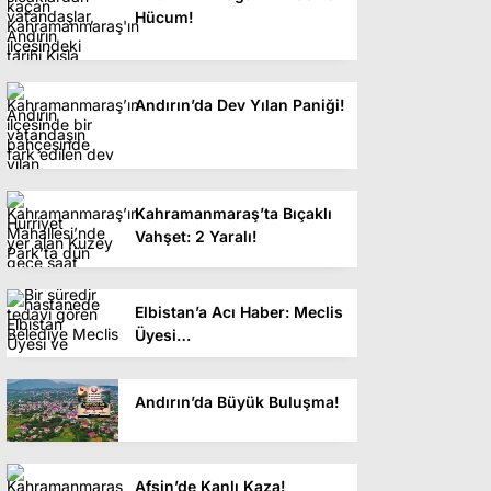
Hücum!
Andırın’da Dev Yılan Paniği!
Kahramanmaraş’ta Bıçaklı
Vahşet: 2 Yaralı!
Elbistan’a Acı Haber: Meclis
Üyesi…
Andırın’da Büyük Buluşma!
Afşin’de Kanlı Kaza!