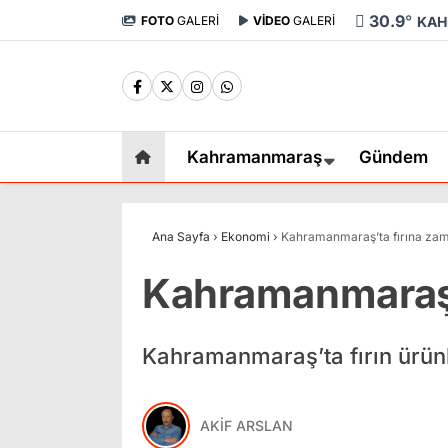
30.9
°
FOTO
GALERİ
VİDEO
GALERİ
KAH
Kahramanmaraş
Gündem
Ana Sayfa
›
Ekonomi
›
Kahramanmaraş’ta fırına zam
Kahramanmaraş’
Kahramanmaraş’ta fırın ürünl
AKİF ARSLAN