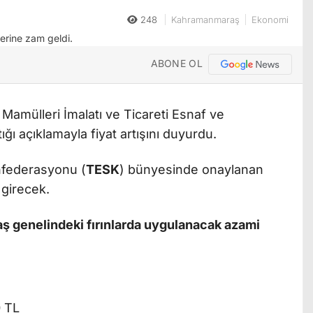
248
Kahramanmaraş
Ekonomi
ABONE OL
Mamülleri İmalatı ve Ticareti Esnaf ve
ğı açıklamayla fiyat artışını duyurdu.
nfederasyonu (
TESK
) bünyesinde onaylanan
 girecek.
ş genelindeki fırınlarda uygulanacak azami
0 TL