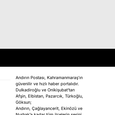
Andırın Postası, Kahramanmaraş’ın
güvenilir ve hızlı haber portalıdır.
Dulkadiroğlu ve Onikişubat’tan
Afşin, Elbistan, Pazarcık, Türkoğlu,
Göksun;
Andırın, Çağlayancerit, Ekinözü ve
Nurhak’a kadar tüm ilçelerin sesini