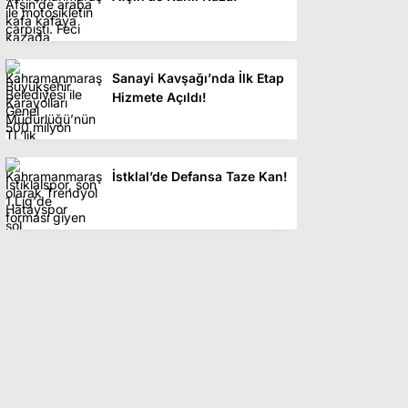
Sanayi Kavşağı’nda İlk Etap
Hizmete Açıldı!
İstklal’de Defansa Taze Kan!