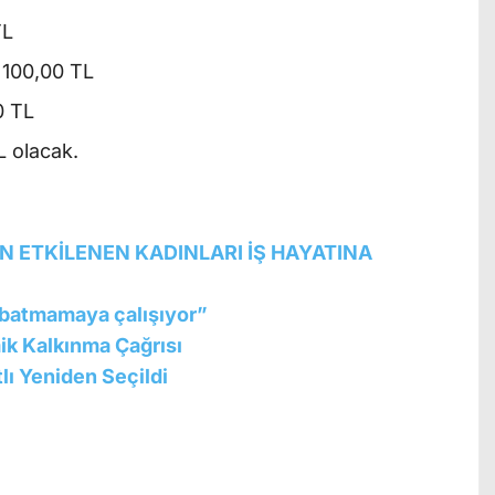
TL
: 100,00 TL
0 TL
L olacak.
N ETKİLENEN KADINLARI İŞ HAYATINA
ü batmamaya çalışıyor”
k Kalkınma Çağrısı
lı Yeniden Seçildi