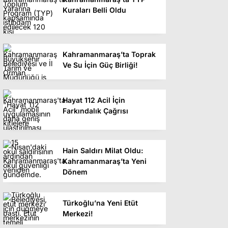
Kuraları Belli Oldu
Kahramanmaraş’ta Toprak
Ve Su İçin Güç Birliği!
Hayat 112 Acil İçin
Farkındalık Çağrısı
Hain Saldırı Milat Oldu:
Kahramanmaraş’ta Yeni
Dönem
Türkoğlu’na Yeni Etüt
Merkezi!