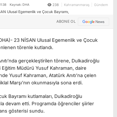
1:38
Kaynak: DHA
238
Kahramanmaraş
Gündem
ABONE OL
)- 23 NİSAN Ulusal Egemenlik ve Çocuk
lenen törenle kutlandı.
Anıtı’nda gerçekleştirilen törene, Dulkadiroğlu
lli Eğitim Müdürü Yusuf Kahraman, daire
örende Yusuf Kahraman, Atatürk Anıtı’na çelen
tiklal Marşı’nın okunmasıyla sona erdi.
uk Bayramı kutlamaları, Dulkadiroğlu
a devam etti. Programda öğrenciler şiirler
ans gösterisi sundu.