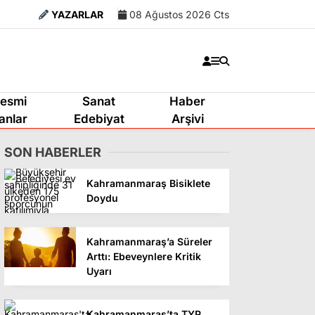
YAZARLAR
08 Ağustos 2026 Cts
esmi
Sanat
Haber
lanlar
Edebiyat
Arşivi
SON HABERLER
Kahramanmaraş Bisiklete
Doydu
Kahramanmaraş’a Süreler
Arttı: Ebeveynlere Kritik
Uyarı
Kahramanmaraş’ta TYP