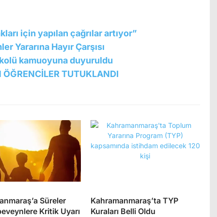
arı için yapılan çağrılar artıyor”
er Yararına Hayır Çarşısı
okolü kamuoyuna duyuruldu
N ÖĞRENCİLER TUTUKLANDI
nmaraş’a Süreler
Kahramanmaraş’ta TYP
beveynlere Kritik Uyarı
Kuraları Belli Oldu