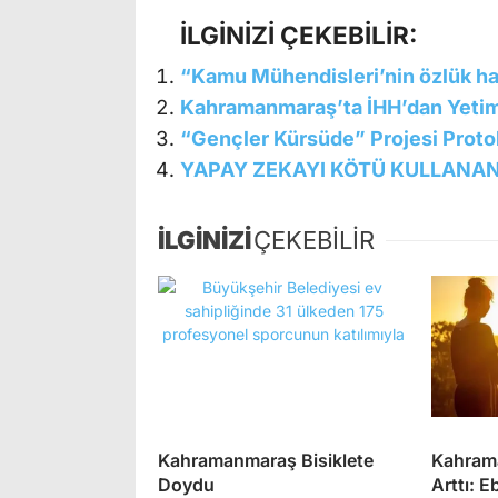
İLGİNİZİ ÇEKEBİLİR:
“Kamu Mühendisleri’nin özlük hakl
Kahramanmaraş’ta İHH’dan Yetiml
“Gençler Kürsüde” Projesi Prot
YAPAY ZEKAYI KÖTÜ KULLANA
İLGİNİZİ
ÇEKEBİLİR
Kahramanmaraş Bisiklete
Kahrama
Doydu
Arttı: E