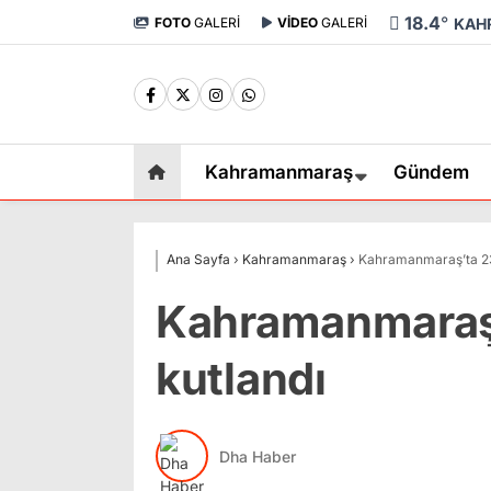
18.4
°
FOTO
GALERİ
VİDEO
GALERİ
KAH
Kahramanmaraş
Gündem
Ana Sayfa
›
Kahramanmaraş
›
Kahramanmaraş’ta 23 
Kahramanmaraş’
kutlandı
Dha Haber