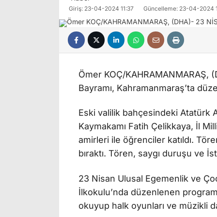
Giriş: 23-04-2024 11:37
Güncelleme: 23-04-2024 1
Ömer KOÇ/KAHRAMANMARAŞ, (DHA
Bayramı, Kahramanmaraş’ta düzen
Eski valilik bahçesindeki Atatürk 
Kaymakamı Fatih Çelikkaya, İl Mi
amirleri ile öğrenciler katıldı. T
bıraktı. Tören, saygı duruşu ve İs
23 Nisan Ulusal Egemenlik ve Çoc
İlkokulu’nda düzenlenen programl
okuyup halk oyunları ve müzikli d