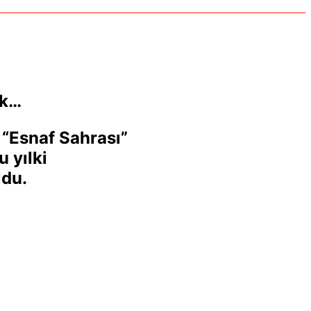
ak…
 “Esnaf Sahrası”
u yılki
ldu.