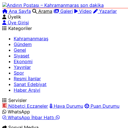
Ana Sayfa
Arama
Galeri
Video
Yazarlar
Üyelik
Üye Girişi
Kategoriler
Kahramanmaraş
Gündem
Genel
Siyaset
Ekonomi
Yayınlar
Spor
Resmi İlanlar
Sanat Edebiyat
Haber Arşivi
Servisler
Nöbetçi Eczaneler
Hava Durumu
Puan Durumu
WhatsApp
WhatsApp İhbar Hattı
Sosyal Medya