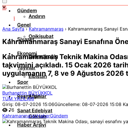
Gündem
Andırın
Genel
Ana Sayfa
›
Kahramanmaraş
›
Kahramanmaraş Sanayi Esna
Onikişubat
Siyaset
Kahramanmaraş Sanayi Esnafına Önem
Ekonomi
Kahramanmaraş Teknik Makina Odası, s
Dulkadiroğlu
takvimini açıkladı. 15 Ocak 2026 tarihl
Yayınlar
uygulamanın 7, 8 ve 9 Ağustos 2026 ta
Elbistan
Spor
Burhanettin BÜYÜKKOL
Resmi İlanlar
Afşin
TÜM YAZILARI
Giriş: 08-07-2026 15:06
Güncelleme: 08-07-2026 15:08
Ka
76
Sanat Edebiyat
Kahramanmaraş
Haber
Gündem
Göksun
Haber Arşivi