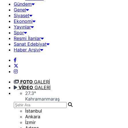
Gündem
Genel
Siyaset
Ekonomi
Yayınlar
Spor
Resmi İlanlar
Sanat Edebiyat
Haber Arşivi
FOTO
GALERİ
VİDEO
GALERİ
27.3
°
Kahramanmaraş
İstanbul
Ankara
İzmir