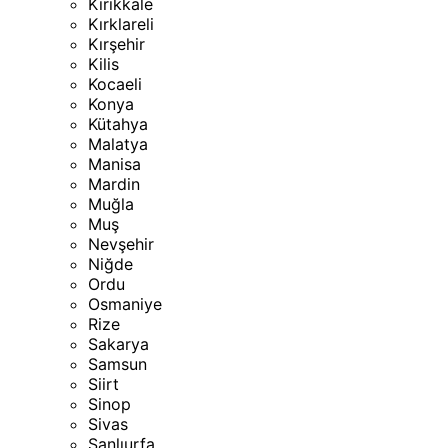
Kırıkkale
Kırklareli
Kırşehir
Kilis
Kocaeli
Konya
Kütahya
Malatya
Manisa
Mardin
Muğla
Muş
Nevşehir
Niğde
Ordu
Osmaniye
Rize
Sakarya
Samsun
Siirt
Sinop
Sivas
Şanlıurfa