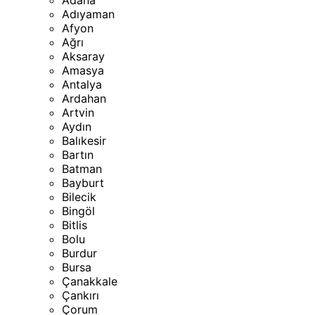
Adana
Adıyaman
Afyon
Ağrı
Aksaray
Amasya
Antalya
Ardahan
Artvin
Aydın
Balıkesir
Bartın
Batman
Bayburt
Bilecik
Bingöl
Bitlis
Bolu
Burdur
Bursa
Çanakkale
Çankırı
Çorum