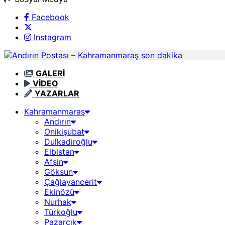
Facebook
Instagram
GALERİ
VİDEO
YAZARLAR
Kahramanmaraş
Andırın
Onikişubat
Dulkadiroğlu
Elbistan
Afşin
Göksun
Çağlayancerit
Ekinözü
Nurhak
Türkoğlu
Pazarcık