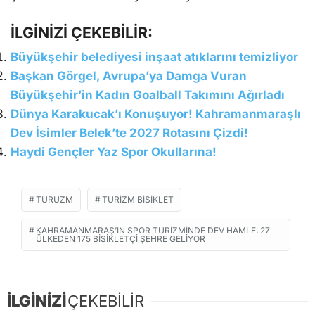
İLGİNİZİ ÇEKEBİLİR:
Büyükşehir belediyesi inşaat atıklarını temizliyor
Başkan Görgel, Avrupa’ya Damga Vuran
Büyükşehir’in Kadın Goalball Takımını Ağırladı
Dünya Karakucak’ı Konuşuyor! Kahramanmaraşlı
Dev İsimler Belek’te 2027 Rotasını Çizdi!
Haydi Gençler Yaz Spor Okullarına!
TURUZM
TURİZM BİSİKLET
KAHRAMANMARAŞ’IN SPOR TURIZMINDE DEV HAMLE: 27
ÜLKEDEN 175 BISIKLETÇI ŞEHRE GELIYOR
İLGİNİZİ
ÇEKEBİLİR