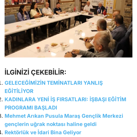
İLGİNİZİ ÇEKEBİLİR:
GELECEĞİMİZİN TEMİNATLARI YANLIŞ
EĞİTİLİYOR
KADINLARA YENİ İŞ FIRSATLARI: İŞBAŞI EĞİTİM
PROGRAMI BAŞLADI
Mehmet Arıkan Pusula Maraş Gençlik Merkezi
gençlerin uğrak noktası haline geldi
Rektörlük ve İdari Bina Geliyor