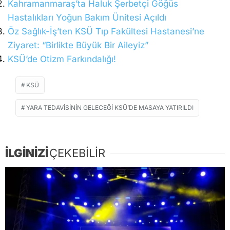
Kahramanmaraş’ta Haluk Şerbetçi Göğüs
Hastalıkları Yoğun Bakım Ünitesi Açıldı
Öz Sağlık-İş’ten KSÜ Tıp Fakültesi Hastanesi’ne
Ziyaret: “Birlikte Büyük Bir Aileyiz”
KSÜ’de Otizm Farkındalığı!
KSÜ
YARA TEDAVISININ GELECEĞI KSÜ’DE MASAYA YATIRILDI
İLGİNİZİ
ÇEKEBİLİR