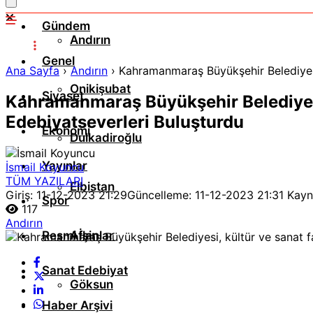
Gündem
Andırın
Genel
Ana Sayfa
›
Andırın
›
Kahramanmaraş Büyükşehir Belediyesi,
Onikişubat
Siyaset
Kahramanmaraş Büyükşehir Belediyesi,
Edebiyatseverleri Buluşturdu
Ekonomi
Dulkadiroğlu
Yayınlar
İsmail Koyuncu
TÜM YAZILARI
Elbistan
Giriş: 11-12-2023 21:29
Güncelleme: 11-12-2023 21:31
Kayn
Spor
117
Andırın
Resmi İlanlar
Afşin
Sanat Edebiyat
Göksun
Haber Arşivi