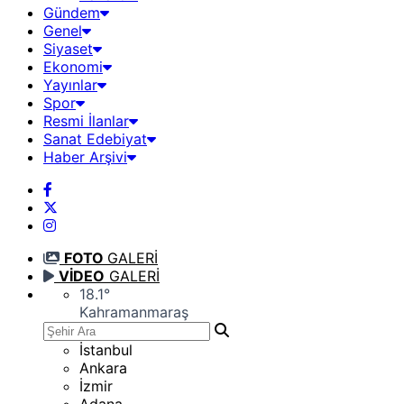
Gündem
Genel
Siyaset
Ekonomi
Yayınlar
Spor
Resmi İlanlar
Sanat Edebiyat
Haber Arşivi
FOTO
GALERİ
VİDEO
GALERİ
18.1
°
Kahramanmaraş
İstanbul
Ankara
İzmir