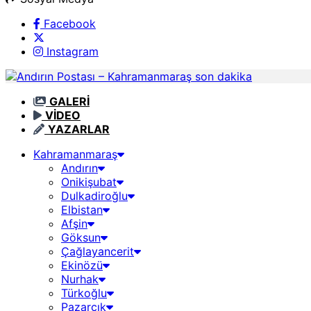
Facebook
Instagram
GALERİ
VİDEO
YAZARLAR
Kahramanmaraş
Andırın
Onikişubat
Dulkadiroğlu
Elbistan
Afşin
Göksun
Çağlayancerit
Ekinözü
Nurhak
Türkoğlu
Pazarcık