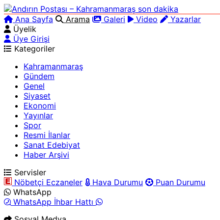
Ana Sayfa
Arama
Galeri
Video
Yazarlar
Üyelik
Üye Girişi
Kategoriler
Kahramanmaraş
Gündem
Genel
Siyaset
Ekonomi
Yayınlar
Spor
Resmi İlanlar
Sanat Edebiyat
Haber Arşivi
Servisler
Nöbetçi Eczaneler
Hava Durumu
Puan Durumu
WhatsApp
WhatsApp İhbar Hattı
Sosyal Medya