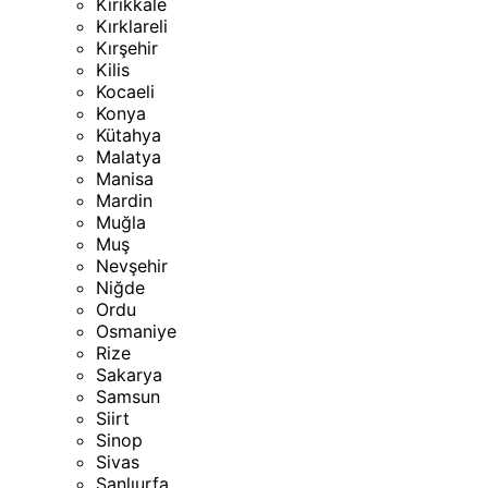
Kırıkkale
Kırklareli
Kırşehir
Kilis
Kocaeli
Konya
Kütahya
Malatya
Manisa
Mardin
Muğla
Muş
Nevşehir
Niğde
Ordu
Osmaniye
Rize
Sakarya
Samsun
Siirt
Sinop
Sivas
Şanlıurfa