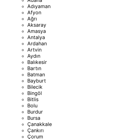
Adana
Adıyaman
Afyon
Ağrı
Aksaray
Amasya
Antalya
Ardahan
Artvin
Aydın
Balıkesir
Bartın
Batman
Bayburt
Bilecik
Bingöl
Bitlis
Bolu
Burdur
Bursa
Çanakkale
Çankırı
Çorum