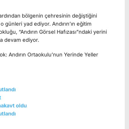
n ardından bölgenin çehresinin değiştiğini
 o günleri yad ediyor. Andırın’ın eğitim
kluğu, “Andırın Görsel Hafızası”ndaki yerini
ya devam ediyor.
utlandı
t
nakavt oldu
utlandı