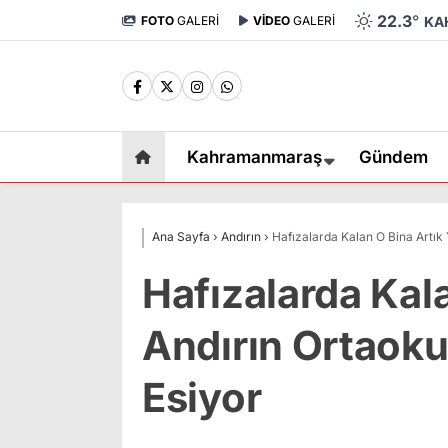
22.3
°
FOTO
GALERİ
VİDEO
GALERİ
KA
Kahramanmaraş
Gündem
Ana Sayfa
›
Andırın
›
Hafızalarda Kalan O Bina Artık 
Hafızalarda Kala
Andırın Ortaoku
Esiyor