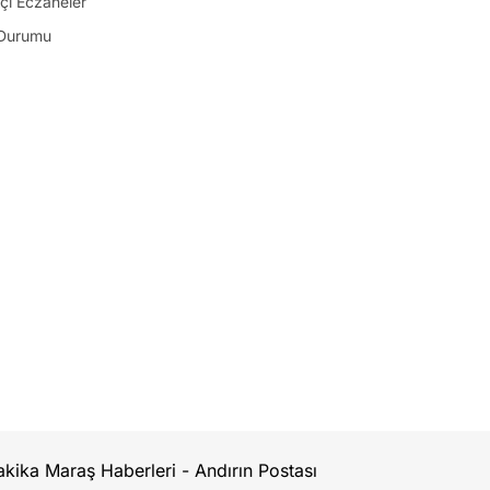
çi Eczaneler
Durumu
kika Maraş Haberleri - Andırın Postası