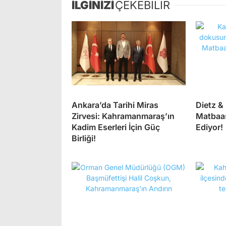
İLGİNİZİ
ÇEKEBİLİR
Ankara’da Tarihi Miras
Dietz &
Zirvesi: Kahramanmaraş’ın
Matbaas
Kadim Eserleri İçin Güç
Ediyor!
Birliği!