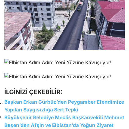
İLGİNİZİ ÇEKEBİLİR:
Başkan Erkan Gürbüz’den Peygamber Efendimize
Yapılan Saygısızlığa Sert Tepki
Büyükşehir Belediye Meclis Başkanvekili Mehmet
Beşen’den Afşin ve Elbistan’da Yoğun Ziyaret