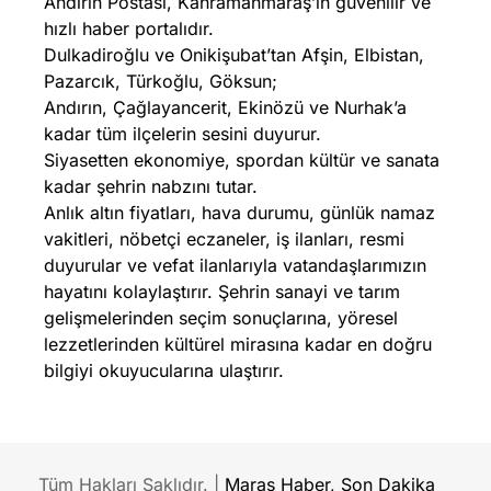
Andırın Postası, Kahramanmaraş’ın güvenilir ve
hızlı haber portalıdır.
Dulkadiroğlu ve Onikişubat’tan Afşin, Elbistan,
Pazarcık, Türkoğlu, Göksun;
Andırın, Çağlayancerit, Ekinözü ve Nurhak’a
kadar tüm ilçelerin sesini duyurur.
Siyasetten ekonomiye, spordan kültür ve sanata
kadar şehrin nabzını tutar.
Anlık altın fiyatları, hava durumu, günlük namaz
vakitleri, nöbetçi eczaneler, iş ilanları, resmi
duyurular ve vefat ilanlarıyla vatandaşlarımızın
hayatını kolaylaştırır. Şehrin sanayi ve tarım
gelişmelerinden seçim sonuçlarına, yöresel
lezzetlerinden kültürel mirasına kadar en doğru
bilgiyi okuyucularına ulaştırır.
Tüm Hakları Saklıdır. |
Maraş Haber, Son Dakika