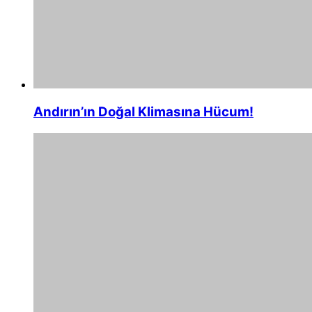
Andırın’ın Doğal Klimasına Hücum!