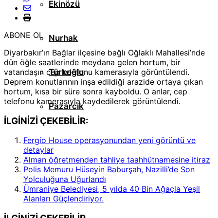
Ekinözü
ABONE OL
Nurhak
Diyarbakır’ın Bağlar ilçesine bağlı Oğlaklı Mahallesi’nde
dün öğle saatlerinde meydana gelen hortum, bir
vatandaşın cep telefonu kamerasıyla görüntülendi.
Türkoğlu
Deprem konutlarının inşa edildiği arazide ortaya çıkan
hortum, kısa bir süre sonra kayboldu. O anlar, cep
telefonu kamerasıyla kaydedilerek görüntülendi.
Pazarcık
İLGİNİZİ ÇEKEBİLİR:
Fergio House operasyonundan yeni görüntü ve
detaylar
Alman öğretmenden tahliye taahhütnamesine itiraz
Polis Memuru Hüseyin Baburşah, Nazilli’de Son
Yolculuğuna Uğurlandı
Ümraniye Belediyesi, 5 yılda 40 Bin Ağaçla Yeşil
Alanları Güçlendiriyor.