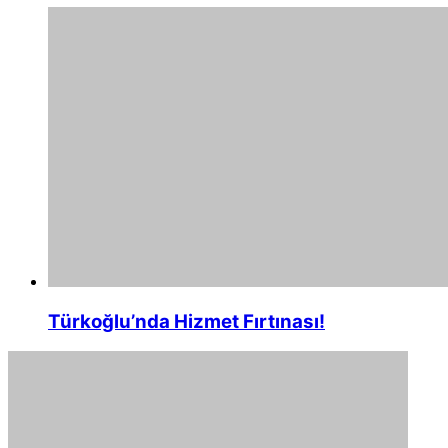
Türkoğlu’nda Hizmet Fırtınası!