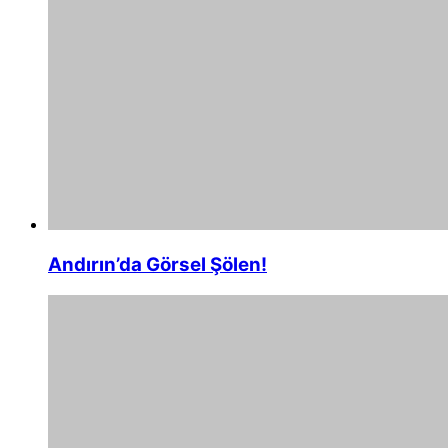
Andırın’da Görsel Şölen!