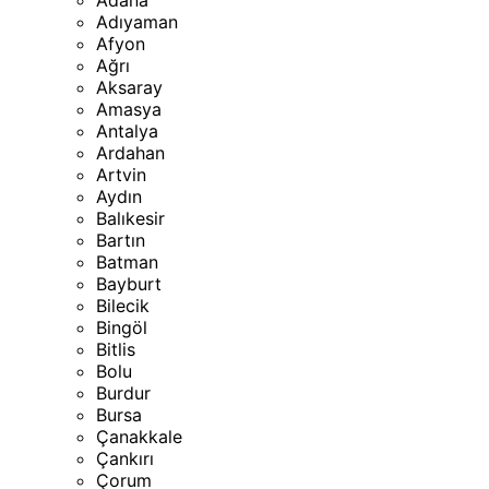
Adana
Adıyaman
Afyon
Ağrı
Aksaray
Amasya
Antalya
Ardahan
Artvin
Aydın
Balıkesir
Bartın
Batman
Bayburt
Bilecik
Bingöl
Bitlis
Bolu
Burdur
Bursa
Çanakkale
Çankırı
Çorum