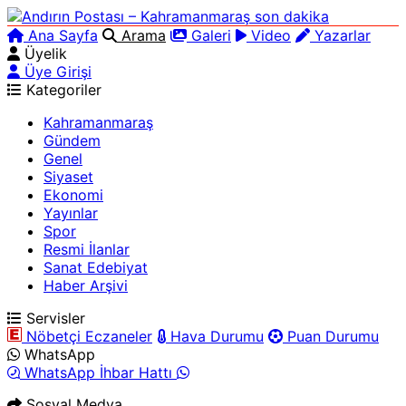
Ana Sayfa
Arama
Galeri
Video
Yazarlar
Üyelik
Üye Girişi
Kategoriler
Kahramanmaraş
Gündem
Genel
Siyaset
Ekonomi
Yayınlar
Spor
Resmi İlanlar
Sanat Edebiyat
Haber Arşivi
Servisler
Nöbetçi Eczaneler
Hava Durumu
Puan Durumu
WhatsApp
WhatsApp İhbar Hattı
Sosyal Medya