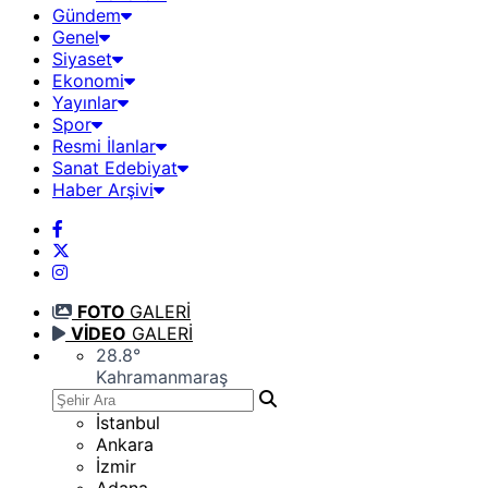
Gündem
Genel
Siyaset
Ekonomi
Yayınlar
Spor
Resmi İlanlar
Sanat Edebiyat
Haber Arşivi
FOTO
GALERİ
VİDEO
GALERİ
28.8
°
Kahramanmaraş
İstanbul
Ankara
İzmir