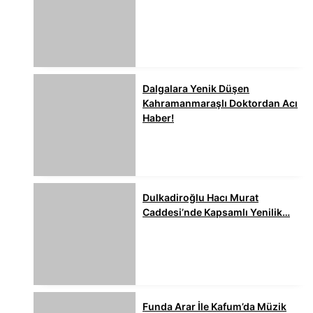
Dalgalara Yenik Düşen
Kahramanmaraşlı Doktordan Acı
Haber!
Dulkadiroğlu Hacı Murat
Caddesi’nde Kapsamlı Yenilik…
Funda Arar İle Kafum’da Müzik