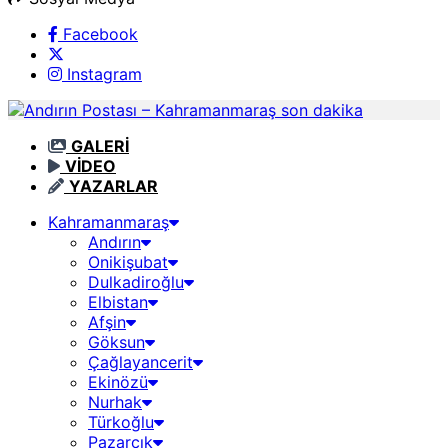
Facebook
Instagram
GALERİ
VİDEO
YAZARLAR
Kahramanmaraş
Andırın
Onikişubat
Dulkadiroğlu
Elbistan
Afşin
Göksun
Çağlayancerit
Ekinözü
Nurhak
Türkoğlu
Pazarcık