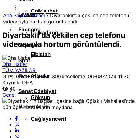
Onikişubat
Siyaset
Ana Sayfa
›
Genel
›
Diyarbakır’da çekilen cep telefonu
videosuyla hortum görüntülendi.
Ekonomi
Dulkadiroğlu
Diyarbakır’da çekilen cep telefonu
videosuyla hortum görüntülendi.
Yayınlar
Elbistan
Spor
Dha Haber
TÜM YAZILARI
Resmi İlanlar
Afşin
Giriş: 06-08-2024 11:30
Güncelleme: 06-08-2024 11:30
Kaynak: DHA
40
Sanat Edebiyat
Genel
Göksun
Haber Arşivi
Çağlayancerit