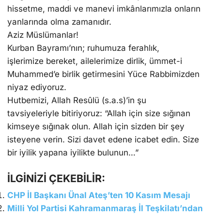
hissetme, maddi ve manevi imkânlarımızla onların
yanlarında olma zamanıdır.
Aziz Müslümanlar!
Kurban Bayramı’nın; ruhumuza ferahlık,
işlerimize bereket, ailelerimize dirlik, ümmet-i
Muhammed’e birlik getirmesini Yüce Rabbimizden
niyaz ediyoruz.
Hutbemizi, Allah Resûlü (s.a.s)’in şu
tavsiyeleriyle bitiriyoruz: “Allah için size sığınan
kimseye sığınak olun. Allah için sizden bir şey
isteyene verin. Sizi davet edene icabet edin. Size
bir iyilik yapana iyilikte bulunun…”
İLGİNİZİ ÇEKEBİLİR:
CHP İl Başkanı Ünal Ateş’ten 10 Kasım Mesajı
Milli Yol Partisi Kahramanmaraş İl Teşkilatı’ndan