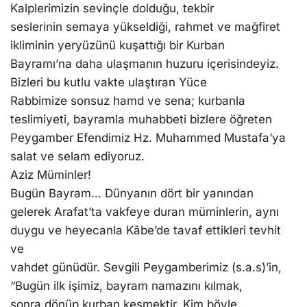
Kalplerimizin sevinçle dolduğu, tekbir
seslerinin semaya yükseldiği, rahmet ve mağfiret
ikliminin yeryüzünü kuşattığı bir Kurban
Bayramı’na daha ulaşmanın huzuru içerisindeyiz.
Bizleri bu kutlu vakte ulaştıran Yüce
Rabbimize sonsuz hamd ve sena; kurbanla
teslimiyeti, bayramla muhabbeti bizlere öğreten
Peygamber Efendimiz Hz. Muhammed Mustafa’ya
salat ve selam ediyoruz.
Aziz Müminler!
Bugün Bayram… Dünyanın dört bir yanından
gelerek Arafat’ta vakfeye duran müminlerin, aynı
duygu ve heyecanla Kâbe’de tavaf ettikleri tevhit
ve
vahdet günüdür. Sevgili Peygamberimiz (s.a.s)’in,
“Bugün ilk işimiz, bayram namazını kılmak,
sonra dönüp kurban kesmektir. Kim böyle