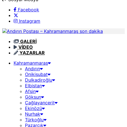
Facebook
Instagram
GALERİ
VİDEO
YAZARLAR
Kahramanmaraş
Andırın
Onikişubat
Dulkadiroğlu
Elbistan
Afşin
Göksun
Çağlayancerit
Ekinözü
Nurhak
Türkoğlu
Pazarcık