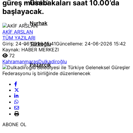
güreş müsabakaları saat 10.00’da
Ekinözü
başlayacak.
Nurhak
AKİF ARSLAN
TÜM YAZILARI
Giriş: 24-06-2026 15:41
Güncelleme: 24-06-2026 15:42
Türkoğlu
Kaynak: HABER MERKEZI
72
Kahramanmaraş
Dulkadiroğlu
Pazarcık
ABONE OL