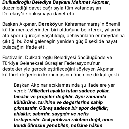
Dulkadiroğlu Belediye Başkanı Mehmet Akpınar
,
düzenlediği davet çağrısıyla tüm vatandaşları
Dereköy’de buluşmaya davet etti.
Başkan Akpınar,
Dereköy
’ün Kahramanmaraş’ın önemli
kültür merkezlerinden biri olduğunu belirterek, yıllardır
ata sporu güreşin yaşatıldığı, pehlivanların er meydanına
çıktığı bu özel geleneğin yeniden güçlü şekilde hayat
bulacağını ifade etti.
Festivalin, Dulkadiroğlu Belediyesi öncülüğünde ve
Türkiye Geleneksel Güreşler Federasyonu’nun
destekleriyle gerçekleştirileceğini söyleyen Akpınar,
kültürel değerlerin korunmasının önemine dikkat çekti.
Başkan Akpınar açıklamasında şu ifadelere yer
verdi:
“Milletleri ayakta tutan sadece yollar,
binalar ve projeler değildir. Aynı zamanda
kültürüne, tarihine ve değerlerine sahip
çıkmasıdır. Güreş sadece bir spor değildir;
ahlaktır, sabırdır, saygıdır ve nefis
terbiyesidir. Asıl pehlivan rakibini değil, önce
kendi öfkesini yenebilen, nefsine hâkim