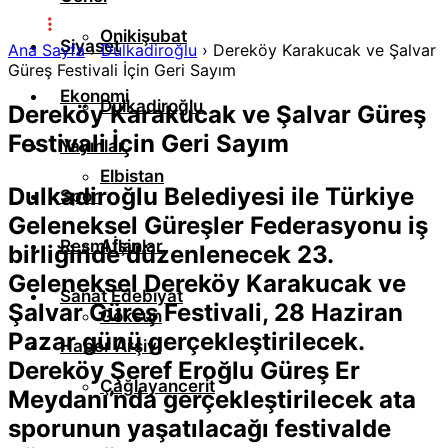
Onikişubat
Siyaset
Ana Sayfa
›
Dulkadiroğlu
›
Dereköy Karakucak ve Şalvar
Güreş Festivali İçin Geri Sayım
Ekonomi
Dulkadiroğlu
Dereköy Karakucak ve Şalvar Güreş
Festivali İçin Geri Sayım
Yayınlar
Elbistan
Dulkadiroğlu Belediyesi ile Türkiye
Spor
Geleneksel Güreşler Federasyonu iş
Resmi İlanlar
Afşin
birliğinde düzenlenecek 23.
Geleneksel Dereköy Karakucak ve
Sanat Edebiyat
Şalvar Güreş Festivali, 28 Haziran
Göksun
Pazar günü gerçekleştirilecek.
Haber Arşivi
Dereköy Şeref Eroğlu Güreş Er
Çağlayancerit
Meydanı’nda gerçekleştirilecek ata
sporunun yaşatılacağı festivalde