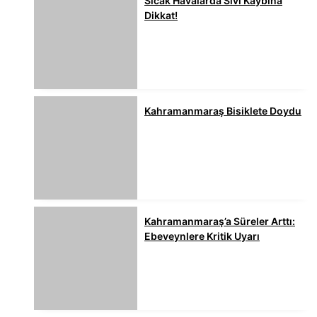
Sıcak Havalarda Sıvı Kaybına
Dikkat!
Kahramanmaraş Bisiklete Doydu
Kahramanmaraş’a Süreler Arttı:
Ebeveynlere Kritik Uyarı