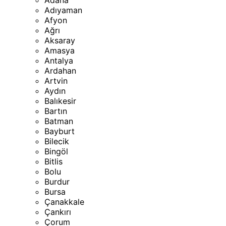
Adana
Adıyaman
Afyon
Ağrı
Aksaray
Amasya
Antalya
Ardahan
Artvin
Aydın
Balıkesir
Bartın
Batman
Bayburt
Bilecik
Bingöl
Bitlis
Bolu
Burdur
Bursa
Çanakkale
Çankırı
Çorum