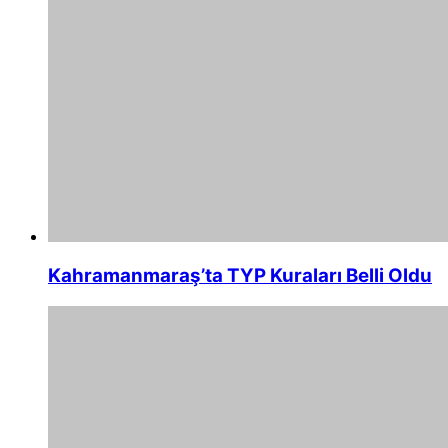
Kahramanmaraş’ta TYP Kuraları Belli Oldu