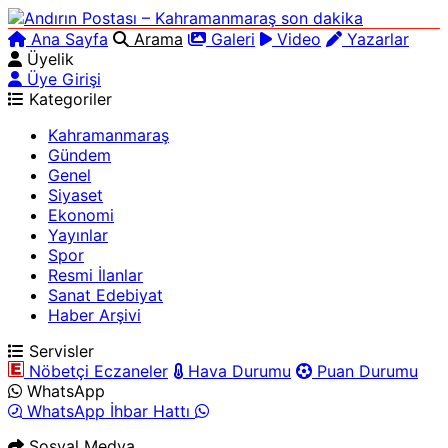
Ana Sayfa
Arama
Galeri
Video
Yazarlar
Üyelik
Üye Girişi
Kategoriler
Kahramanmaraş
Gündem
Genel
Siyaset
Ekonomi
Yayınlar
Spor
Resmi İlanlar
Sanat Edebiyat
Haber Arşivi
Servisler
Nöbetçi Eczaneler
Hava Durumu
Puan Durumu
WhatsApp
WhatsApp İhbar Hattı
Sosyal Medya