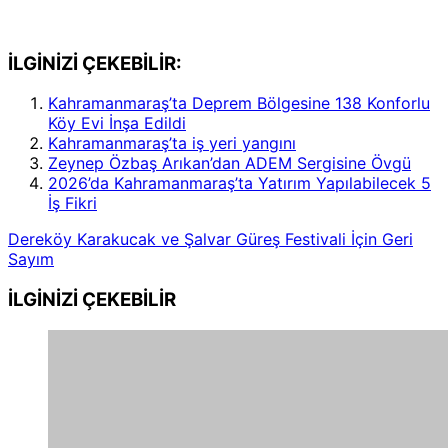
İLGİNİZİ ÇEKEBİLİR:
Kahramanmaraş’ta Deprem Bölgesine 138 Konforlu
Köy Evi İnşa Edildi
Kahramanmaraş’ta iş yeri yangını
Zeynep Özbaş Arıkan’dan ADEM Sergisine Övgü
2026’da Kahramanmaraş’ta Yatırım Yapılabilecek 5
İş Fikri
Dereköy Karakucak ve Şalvar Güreş Festivali İçin Geri
Sayım
İLGİNİZİ
ÇEKEBİLİR