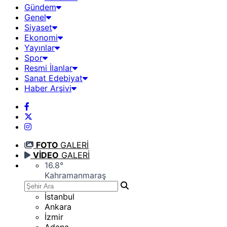
Gündem
Genel
Siyaset
Ekonomi
Yayınlar
Spor
Resmi İlanlar
Sanat Edebiyat
Haber Arşivi
FOTO
GALERİ
VİDEO
GALERİ
16.8
°
Kahramanmaraş
İstanbul
Ankara
İzmir