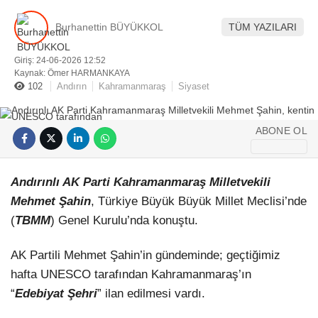
SANAT EDEBIYAT
Burhanettin BÜYÜKKOL
TÜM YAZILARI
HABER ARŞIVI
Giriş: 24-06-2026 12:52
Kaynak: Ömer HARMANKAYA
102
Andırın
Kahramanmaraş
Siyaset
ABONE OL
Andırınlı AK Parti Kahramanmaraş Milletvekili
Mehmet Şahin
, Türkiye Büyük Büyük Millet Meclisi’nde
(
TBMM
) Genel Kurulu’nda konuştu.
AK Partili Mehmet Şahin’in gündeminde; geçtiğimiz
hafta UNESCO tarafından Kahramanmaraş’ın
“
Edebiyat Şehri
” ilan edilmesi vardı.