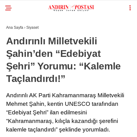
Ana Sayfa
›
Siyaset
GALERİ
Andırınlı Milletvekili
Şahin’den “Edebiyat
KAHRAMANMARAŞ
GÜNDEM
Şehri” Yorumu: “Kalemle
GENEL
Taçlandırdı!”
SIYASET
Andırınlı AK Parti Kahramanmaraş Milletvekili
EKONOMI
Mehmet Şahin, kentin UNESCO tarafından
“Edebiyat Şehri” ilan edilmesini
YAYINLAR
“Kahramanmaraş, kılıçla kazandığı şerefini
SPOR
kalemle taçlandırdı” şeklinde yorumladı.
RESMI İLANLAR