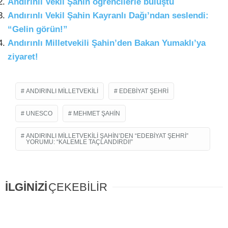
Andırınlı Vekil Şahin öğrencilerle buluştu
Andırınlı Vekil Şahin Kayranlı Dağı’ndan seslendi:
“Gelin görün!”
Andırınlı Milletvekili Şahin’den Bakan Yumaklı’ya
ziyaret!
ANDIRINLI MILLETVEKILI
EDEBIYAT ŞEHRI
UNESCO
MEHMET ŞAHIN
ANDIRINLI MILLETVEKILI ŞAHIN’DEN “EDEBIYAT ŞEHRI”
YORUMU: “KALEMLE TAÇLANDIRDI!”
İLGİNİZİ
ÇEKEBİLİR