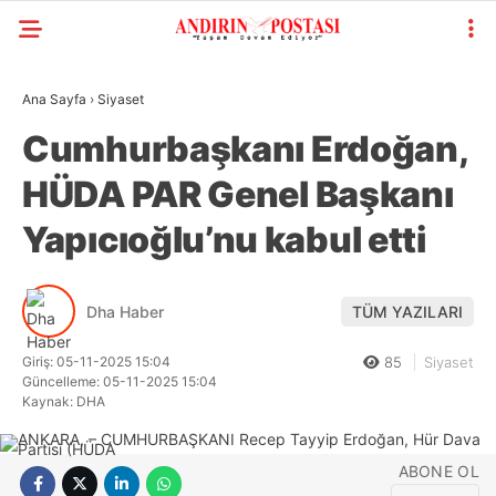
Ana Sayfa
›
Siyaset
GALERİ
VİDEO
YAZARLAR
Cumhurbaşkanı Erdoğan,
HÜDA PAR Genel Başkanı
KAHRAMANMARAŞ
GÜNDEM
Yapıcıoğlu’nu kabul etti
GENEL
Dha Haber
TÜM YAZILARI
SIYASET
EKONOMI
Giriş: 05-11-2025 15:04
85
Siyaset
Güncelleme: 05-11-2025 15:04
Kaynak: DHA
YAYINLAR
SPOR
ABONE OL
WhatsApp
RESMI İLANLAR