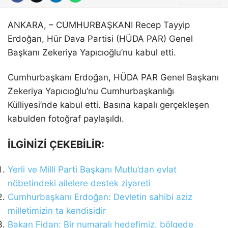
İhbar Hattı
SANAT EDEBIYAT
ANKARA, – CUMHURBAŞKANI Recep Tayyip
Erdoğan, Hür Dava Partisi (HÜDA PAR) Genel
HABER ARŞIVI
Başkanı Zekeriya Yapıcıoğlu’nu kabul etti.
Facebook
Cumhurbaşkanı Erdoğan, HÜDA PAR Genel Başkanı
Zekeriya Yapıcıoğlu’nu Cumhurbaşkanlığı
Külliyesi’nde kabul etti. Basına kapalı gerçekleşen
Instagram
kabulden fotoğraf paylaşıldı.
İLGİNİZİ ÇEKEBİLİR:
Yerli ve Milli Parti Başkanı Mutlu’dan evlat
nöbetindeki ailelere destek ziyareti
Cumhurbaşkanı Erdoğan: Devletin sahibi aziz
milletimizin ta kendisidir
Bakan Fidan: Bir numaralı hedefimiz, bölgede