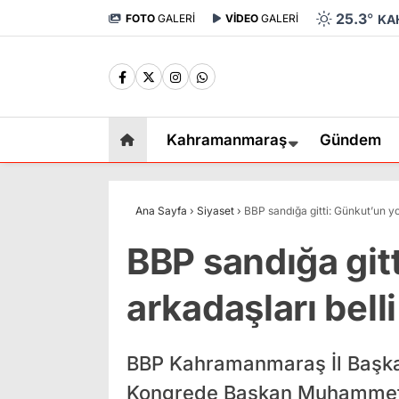
25.3
°
FOTO
GALERİ
VİDEO
GALERİ
KA
Kahramanmaraş
Gündem
Ana Sayfa
›
Siyaset
›
BBP sandığa gitti: Günkut’un yol
BBP sandığa gitt
arkadaşları bell
BBP Kahramanmaraş İl Başkan
Kongrede Başkan Muhammet G