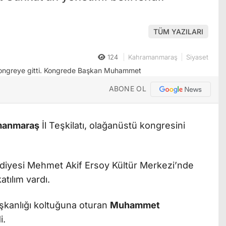
TÜM YAZILARI
124
Kahramanmaraş
Siyaset
ABONE OL
manmaraş
İl Teşkilatı, olağanüstü kongresini
iyesi Mehmet Akif Ersoy Kültür Merkezi’nde
tılım vardı.
aşkanlığı koltuğuna oturan
Muhammet
i.