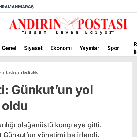
HRAMANMARAŞ
R
Genel
Siyaset
Ekonomi
Yayınlar
Spor
İ
 arkadaşları belli oldu
i: Günkut’un yol
i oldu
lığı olağanüstü kongreye gitti.
ünkut’un yönetimi belirlendi.