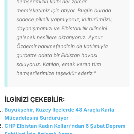
hemşerimizin kalbi her zaman
memleketimiz için atıyor. Bugün burada
sadece piknik yapmıyoruz; kültürümüzü,
dayanışmamızı ve Elbistanlılık bilincini
gelecek nesillere aktarıyoruz. Aynur
Özdemir hanımefendinin de katılımıyla
gurbette adeta bir Elbistan havası
soluyoruz. Katılan, emek veren tüm
hemşerilerimize teşekkür ederiz.”
İLGİNİZİ ÇEKEBİLİR:
Büyükşehir, Kuzey İlçelerde 48 Araçla Karla
Mücadelesini Sürdürüyor
CHP Elbistan Kadın Kolları’ndan 6 Şubat Deprem