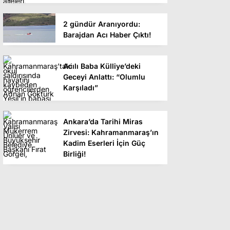
2 gündür Aranıyordu:
Barajdan Acı Haber Çıktı!
Acılı Baba Külliye’deki
Geceyi Anlattı: “Olumlu
Karşıladı”
Ankara’da Tarihi Miras
Zirvesi: Kahramanmaraş’ın
Kadim Eserleri İçin Güç
Birliği!