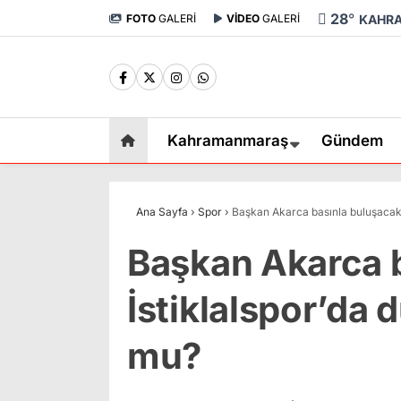
28
°
FOTO
GALERİ
VİDEO
GALERİ
KAHR
Kahramanmaraş
Gündem
Ana Sayfa
›
Spor
›
Başkan Akarca basınla buluşacak:
Başkan Akarca b
İstiklalspor’da
mu?