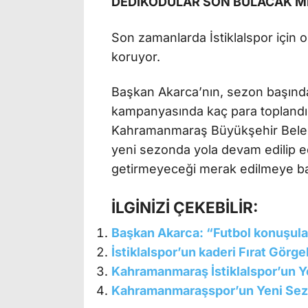
DEDİKODULAR SON BULACAK M
Son zamanlarda İstiklalspor için o
koruyor.
Başkan Akarca’nın, sezon başında
kampanyasında kaç para toplandı
Kahramanmaraş Büyükşehir Beledi
yeni sezonda yola devam edilip ed
getirmeyeceği merak edilmeye ba
İLGİNİZİ ÇEKEBİLİR:
Başkan Akarca: “Futbol konuşula
İstiklalspor’un kaderi Fırat Görge
Kahramanmaraş İstiklalspor’un Ye
Kahramanmaraşspor’un Yeni Sez