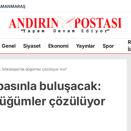
AMANMARAŞ
R
Genel
Siyaset
Ekonomi
Yayınlar
Spor
İ
 İstiklalspor’da düğümler çözülüyor mu?
asınla buluşacak:
 düğümler çözülüyor