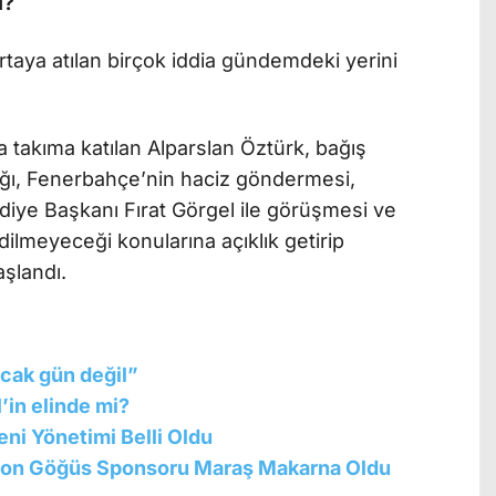
I?
rtaya atılan birçok iddia gündemdeki yerini
 takıma katılan Alparslan Öztürk, bağış
ğı, Fenerbahçe’nin haciz göndermesi,
ye Başkanı Fırat Görgel ile görüşmesi ve
ilmeyeceği konularına açıklık getirip
şlandı.
cak gün değil”
l’in elinde mi?
ni Yönetimi Belli Oldu
on Göğüs Sponsoru Maraş Makarna Oldu