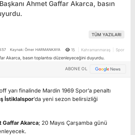
Başkanı Ahmet Gaffar Akarca, basın
uyurdu.
TÜM YAZILARI
3:57
Kaynak: Ömer HARMANKAYA
15
Kahramanmaraş
Spor
ABONE OL
off yarı finalinde Mardin 1969 Spor’a penaltı
İstiklalspor
’da yeni sezon belirsizliği
 Gaffar Akarca
; 20 Mayıs Çarşamba günü
zenleyecek.