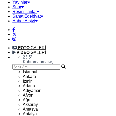
Yayınlar
Spor
Resmi İlanlar
Sanat Edebiyat
Haber Arşivi
FOTO
GALERİ
VİDEO
GALERİ
23.5
°
Kahramanmaraş
İstanbul
Ankara
İzmir
Adana
Adıyaman
Afyon
Ağrı
Aksaray
Amasya
Antalya