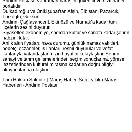
Andırın Postası, Kahramanmaraş’ın güvenilir ve hızlı haber
portalıdır.
Dulkadiroğlu ve Onikişubat’tan Afşin, Elbistan, Pazarcık,
Türkoğlu, Göksun;
Andırın, Çağlayancerit, Ekinözü ve Nurhak’a kadar tüm
ilçelerin sesini duyurur.
Siyasetten ekonomiye, spordan kültür ve sanata kadar şehrin
nabzını tutar.
Anlık altın fiyatları, hava durumu, günlük namaz vakitleri,
nöbetçi eczaneler, iş ilanları, resmi duyurular ve vefat
ilanlarıyla vatandaşlarımızın hayatını kolaylaştırır. Şehrin
sanayi ve tarım gelişmelerinden seçim sonuçlarına, yöresel
lezzetlerinden kültürel mirasına kadar en doğru bilgiyi
okuyucularına ulaştırır.
Tüm Hakları Saklıdır. |
Maraş Haber, Son Dakika Maraş
Haberleri - Andırın Postası