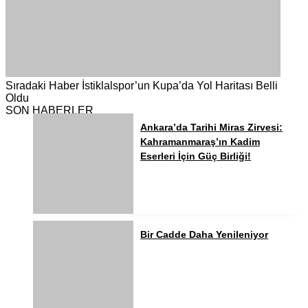
Sıradaki Haber
İstiklalspor’un Kupa’da Yol Haritası Belli
Oldu
SON HABERLER
Ankara’da Tarihi Miras Zirvesi:
Kahramanmaraş’ın Kadim
Eserleri İçin Güç Birliği!
Bir Cadde Daha Yenileniyor