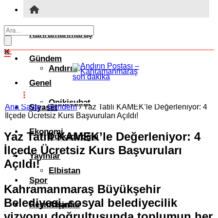
Kahramanmaraş
Gündem
Andırın
Genel
Onikişubat
Ana Sayfa
Siyaset
›
Gündem
›
Yaz Tatili KAMEK’le Değerleniyor: 4
İlçede Ücretsiz Kurs Başvuruları Açıldı!
Ekonomi
Yaz Tatili KAMEK’le Değerleniyor: 4
Dulkadiroğlu
İlçede Ücretsiz Kurs Başvuruları
Yayınlar
Açıldı!
Elbistan
Spor
Kahramanmaraş Büyükşehir
Belediyesi, sosyal belediyecilik
Resmi İlanlar
Afşin
vizyonu doğrultusunda toplumun her