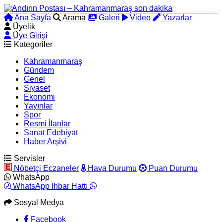
Ana Sayfa
Arama
Galeri
Video
Yazarlar
Üyelik
Üye Girişi
Kategoriler
Kahramanmaraş
Gündem
Genel
Siyaset
Ekonomi
Yayınlar
Spor
Resmi İlanlar
Sanat Edebiyat
Haber Arşivi
Servisler
Nöbetçi Eczaneler
Hava Durumu
Puan Durumu
WhatsApp
WhatsApp İhbar Hattı
Sosyal Medya
Facebook