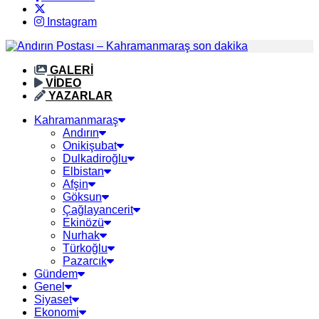
Instagram
GALERİ
VİDEO
YAZARLAR
Kahramanmaraş
Andırın
Onikişubat
Dulkadiroğlu
Elbistan
Afşin
Göksun
Çağlayancerit
Ekinözü
Nurhak
Türkoğlu
Pazarcık
Gündem
Genel
Siyaset
Ekonomi