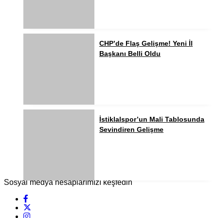
CHP’de Flaş Gelişme! Yeni İl
Başkanı Belli Oldu
İstiklalspor’un Mali Tablosunda
Sevindiren Gelişme
Sosyal medya hesaplarımızı keşfedin