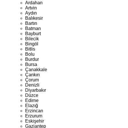
Ardahan
Artvin
Aydın
Balıkesir
Bartın
Batman
Bayburt
Bilecik
Bingöl
Bitlis
Bolu
Burdur
Bursa
Çanakkale
Çankırı
Çorum
Denizli
Diyarbakır
Düzce
Edirne
Elazığ
Erzincan
Erzurum
Eskişehir
Gaziantep