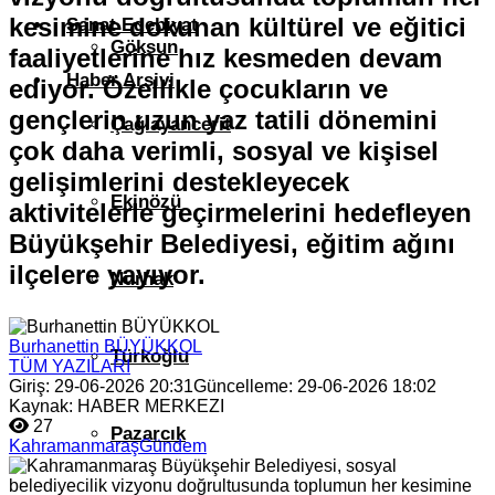
kesimine dokunan kültürel ve eğitici
Sanat Edebiyat
Göksun
faaliyetlerine hız kesmeden devam
Haber Arşivi
ediyor. Özellikle çocukların ve
gençlerin uzun yaz tatili dönemini
Çağlayancerit
çok daha verimli, sosyal ve kişisel
gelişimlerini destekleyecek
Ekinözü
aktivitelerle geçirmelerini hedefleyen
Büyükşehir Belediyesi, eğitim ağını
ilçelere yayıyor.
Nurhak
Burhanettin BÜYÜKKOL
Türkoğlu
TÜM YAZILARI
Giriş: 29-06-2026 20:31
Güncelleme: 29-06-2026 18:02
Kaynak: HABER MERKEZI
27
Pazarcık
Kahramanmaraş
Gündem