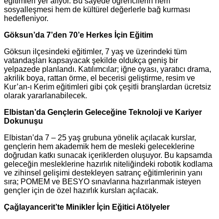
eğitimleri yer alıyor. Bu sayede öğrencilerin hem
sosyalleşmesi hem de kültürel değerlerle bağ kurması
hedefleniyor.
Göksun’da 7’den 70’e Herkes İçin Eğitim
Göksun ilçesindeki eğitimler, 7 yaş ve üzerindeki tüm
vatandaşları kapsayacak şekilde oldukça geniş bir
yelpazede planlandı. Katılımcılar; iğne oyası, yaratıcı drama,
akrilik boya, rattan örme, el becerisi geliştirme, resim ve
Kur’an-ı Kerim eğitimleri gibi çok çeşitli branşlardan ücretsiz
olarak yararlanabilecek.
Elbistan’da Gençlerin Geleceğine Teknoloji ve Kariyer
Dokunuşu
Elbistan’da 7 – 25 yaş grubuna yönelik açılacak kurslar,
gençlerin hem akademik hem de mesleki geleceklerine
doğrudan katkı sunacak içeriklerden oluşuyor. Bu kapsamda
geleceğin mesleklerine hazırlık niteliğindeki robotik kodlama
ve zihinsel gelişimi destekleyen satranç eğitimlerinin yanı
sıra; POMEM ve BESYO sınavlarına hazırlanmak isteyen
gençler için de özel hazırlık kursları açılacak.
Çağlayancerit’te Minikler İçin Eğitici Atölyeler