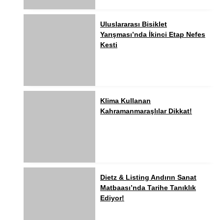
Uluslararası Bisiklet
Yarışması’nda İkinci Etap Nefes
Kesti
Klima Kullanan
Kahramanmaraşlılar Dikkat!
Dietz & Listing Andırın Sanat
Matbaası’nda Tarihe Tanıklık
Ediyor!