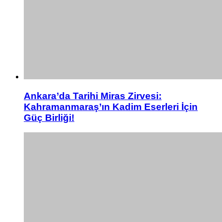
Ankara’da Tarihi Miras Zirvesi:
Kahramanmaraş’ın Kadim Eserleri İçin
Güç Birliği!