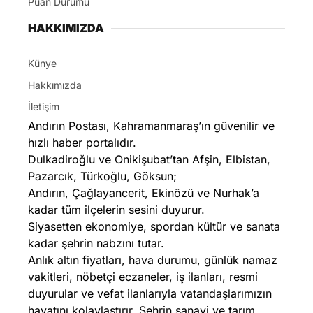
Puan Durumu
HAKKIMIZDA
Künye
Hakkımızda
İletişim
Andırın Postası, Kahramanmaraş’ın güvenilir ve
hızlı haber portalıdır.
Dulkadiroğlu ve Onikişubat’tan Afşin, Elbistan,
Pazarcık, Türkoğlu, Göksun;
Andırın, Çağlayancerit, Ekinözü ve Nurhak’a
kadar tüm ilçelerin sesini duyurur.
Siyasetten ekonomiye, spordan kültür ve sanata
kadar şehrin nabzını tutar.
Anlık altın fiyatları, hava durumu, günlük namaz
vakitleri, nöbetçi eczaneler, iş ilanları, resmi
duyurular ve vefat ilanlarıyla vatandaşlarımızın
hayatını kolaylaştırır. Şehrin sanayi ve tarım