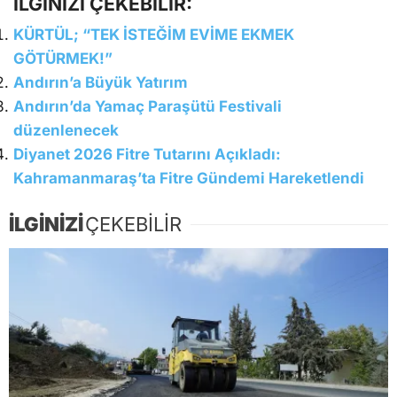
İLGİNİZİ ÇEKEBİLİR:
KÜRTÜL; “TEK İSTEĞİM EVİME EKMEK
GÖTÜRMEK!”
Andırın’a Büyük Yatırım
Andırın’da Yamaç Paraşütü Festivali
düzenlenecek
Diyanet 2026 Fitre Tutarını Açıkladı:
Kahramanmaraş’ta Fitre Gündemi Hareketlendi
İLGİNİZİ
ÇEKEBİLİR