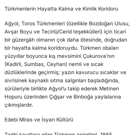
Türkmenlerin Hayatta Kalma ve Kimlik Koridoru
Ağyol, Toros Türkmenleri (özellikle Bozdoğan Ulusu,
Avşar Boyu ve Tecirlü/Cerid teşekkülleri) için ticari
bir güzergâh olmanın çok daha ötesinde, doğrudan
bir hayatta kalma koridoruydu. Türkmen obaları
yüzyıllar boyunca kış mevsimini Çukurova’nın
(Kadirli, Sumbas, Ceyhan) nemli ve sıcak
düzlüklerinde geçirmiş; yazın kavurucu sıcaklar ve
sivrisinek kaynaklı sıtma salgınları başladığında,
sürüleriyle birlikte Ağyol’u takip ederek Metmen
Hopuru üzerinden Çığşar ve Binboğa yaylalarına
çıkmışlardır.
Edebi Miras ve İsyan Kültürü
Tarihi kayıtlara göre Türkmen aşiretleri, 1865