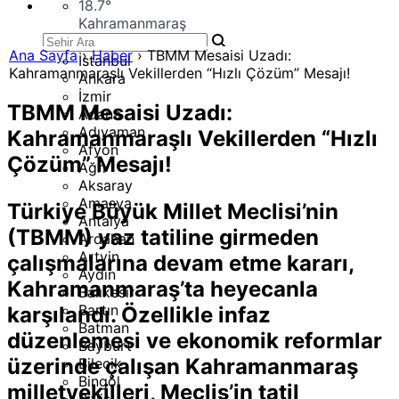
18.7
°
Kahramanmaraş
Ana Sayfa
›
Haber
›
TBMM Mesaisi Uzadı:
İstanbul
Kahramanmaraşlı Vekillerden “Hızlı Çözüm” Mesajı!
Ankara
İzmir
TBMM Mesaisi Uzadı:
Adana
Adıyaman
Kahramanmaraşlı Vekillerden “Hızlı
Afyon
Çözüm” Mesajı!
Ağrı
Aksaray
Amasya
Türkiye Büyük Millet Meclisi’nin
Antalya
(TBMM) yaz tatiline girmeden
Ardahan
Artvin
çalışmalarına devam etme kararı,
Aydın
Kahramanmaraş’ta heyecanla
Balıkesir
Bartın
karşılandı. Özellikle infaz
Batman
düzenlemesi ve ekonomik reformlar
Bayburt
üzerinde çalışan Kahramanmaraş
Bilecik
Bingöl
milletvekilleri, Meclis’in tatil