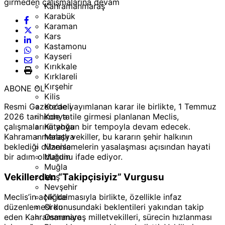
Kahramanmaraş
Karabük
Karaman
Kars
Kastamonu
Kayseri
Kırıkkale
Kırklareli
Kırşehir
ABONE OL
Kilis
Resmi Gazete’de yayımlanan karar ile birlikte, 1 Temmuz
Kocaeli
2026 tarihinde tatile girmesi planlanan Meclis,
Konya
çalışmalarına yoğun bir tempoyla devam edecek.
Kütahya
Kahramanmaraşlı vekiller, bu kararın şehir halkının
Malatya
beklediği düzenlemelerin yasalaşması açısından hayati
Manisa
bir adım olduğunu ifade ediyor.
Mardin
Muğla
Vekillerden “Takipçisiyiz” Vurgusu
Muş
Nevşehir
Niğde
Meclis’in açık kalmasıyla birlikte, özellikle infaz
Ordu
düzenlemesi konusundaki beklentileri yakından takip
Osmaniye
eden Kahramanmaraş milletvekilleri, sürecin hızlanması