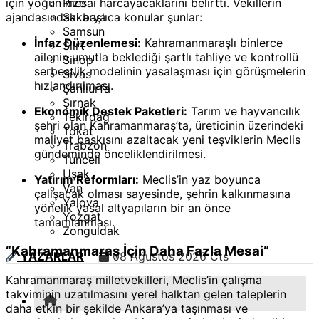
Rize
için yoğun mesai harcayacaklarını belirtti. Vekillerin
Sakarya
ajandasındaki başlıca konular şunlar:
Samsun
İnfaz Düzenlemesi:
Kahramanmaraşlı binlerce
Siirt
ailenin umutla beklediği şartlı tahliye ve kontrollü
Sinop
serbestlik modelinin yasalaşması için görüşmelerin
Sivas
hızlandırılması.
Şanlıurfa
Şırnak
Ekonomik Destek Paketleri:
Tarım ve hayvancılık
Tekirdağ
şehri olan Kahramanmaraş’ta, üreticinin üzerindeki
Tokat
maliyet baskısını azaltacak yeni teşviklerin Meclis
Trabzon
gündeminde önceliklendirilmesi.
Tunceli
Uşak
Yatırım Reformları:
Meclis’in yaz boyunca
Van
çalışacak olması sayesinde, şehrin kalkınmasına
Yalova
yönelik yasal altyapıların bir an önce
Yozgat
tamamlanması.
Zonguldak
“Kahramanmaraş İçin Daha Fazla Mesai”
YAZARLAR
08 Ağustos 2026 Cts
Kahramanmaraş milletvekilleri, Meclis’in çalışma
takviminin uzatılmasını yerel halktan gelen taleplerin
daha etkin bir şekilde Ankara’ya taşınması ve