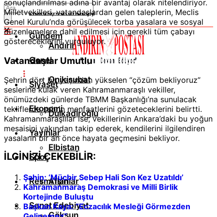
sonuçlandırılması adına bir avantaj olarak nitelendiriyor.
Kahramanmaraş
Milletvekilleri, vatandaşlardan gelen taleplerin, Meclis
Genel Kurulu’nda görüşülecek torba yasalara ve sosyal
düzenlemelere dahil edilmesi için gerekli tüm çabayı
Gündem
göstereceklerini vurguluyor.
Andırın
Vatandaşlar Umutlu
Genel
Onikişubat
Şehrin dört bir yanından yükselen “çözüm bekliyoruz”
Siyaset
seslerine kulak veren Kahramanmaraşlı vekiller,
önümüzdeki günlerde TBMM Başkanlığı’na sunulacak
Ekonomi
tekliflerde şehrin menfaatlerini gözeteceklerini belirtti.
Dulkadiroğlu
Kahramanmaraşlılar ise, vekillerinin Ankara’daki bu yoğun
mesaisini yakından takip ederek, kendilerini ilgilendiren
Yayınlar
yasaların bir an önce hayata geçmesini bekliyor.
Elbistan
İLGİNİZİ ÇEKEBİLİR:
Spor
Şahin; ‘Mücbir Sebep Hali Son Kez Uzatıldı’
Resmi İlanlar
Afşin
Kahramanmaraş Demokrasi ve Milli Birlik
Kortejinde Buluştu
Sanat Edebiyat
Başkan Kaya: “Eczacılık Mesleği Görmezden
Göksun
Gelinemez”