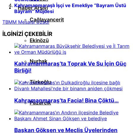
Kahramanmaraşlı İşçi ve Emekliye “Bayram Üstü
Haber Arşivi
Bayram” Müjdesi
Çağlayancerit
TBMM Mesaisi Uzadı
İLGİNİZİ
ÇEKEBİLİR
Ekinözü
Nurhak
Kahramanmaraş’ta Toprak Ve Su İçin Güç
Birliği!
Türkoğlu
Kahramanmaraş’ta Facia! Bina Çöktü…
Pazarcık
Başkan Gökşen ve Meclis Üyelerinden