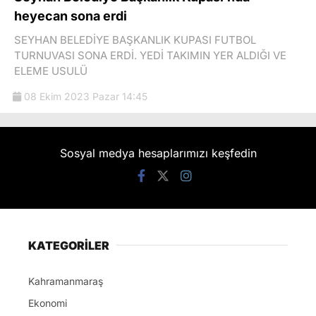
heyecan sona erdi
SEYHAN BELEDİYE BAŞKANLIK KUPASI FUTBOL
TURNUVASI SONA ERDİ. YEDİ TAKIMIN YER ALDIĞI VE
ELEME USULÜ
08 Ekim 2023 Pazar 14:45
Sosyal medya hesaplarımızı keşfedin
KATEGORİLER
Kahramanmaraş
Ekonomi