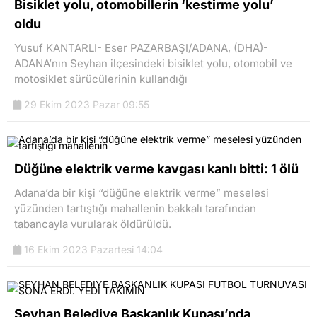
Bisiklet yolu, otomobillerin ‘kestirme yolu’
oldu
Yusuf KANTARLI- Eser PAZARBAŞI/ADANA, (DHA)-
ADANA’nın Seyhan ilçesindeki bisiklet yolu, otomobil ve
motosiklet sürücülerinin kullandığı
29 Ekim 2023 Pazar 09:55
Düğüne elektrik verme kavgası kanlı bitti: 1 ölü
Adana’da bir kişi “düğüne elektrik verme” meselesi
yüzünden tartıştığı mahallenin bakkalı tarafından
tabancayla vurularak öldürüldü.
16 Ekim 2023 Pazartesi 14:04
Seyhan Belediye Başkanlık Kupası’nda