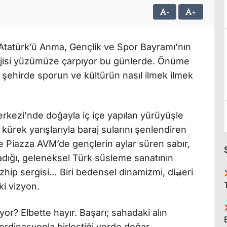
-
+
Atatürk’ü Anma, Gençlik ve Spor Bayramı’nın
rjisi yüzümüze çarpıyor bu günlerde. Önüme
u şehirde sporun ve kültürün nasıl ilmek ilmek
erkezi’nde doğayla iç içe yapılan yürüyüşle
ürek yarışlarıyla baraj sularını şenlendiren
 Piazza AVM’de gençlerin aylar süren sabır,
ladığı, geleneksel Türk süsleme sanatının
ezhip sergisi… Biri bedensel dinamizmi, di
eri
尋
ki vizyon.
yor? Elbette hayır. Başarı; sahadaki alın
oordinasyonla birleştiği yerde doğar.