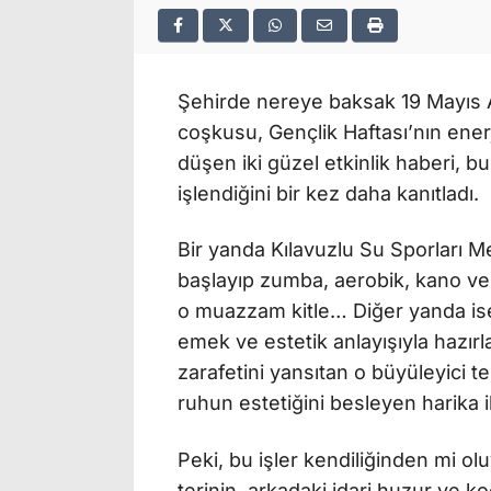
Şehirde nereye baksak 19 Mayıs 
coşkusu, Gençlik Haftası’nın ene
düşen iki güzel etkinlik haberi, b
işlendiğini bir kez daha kanıtladı.
Bir yanda Kılavuzlu Su Sporları M
başlayıp zumba, aerobik, kano ve k
o muazzam kitle… Diğer yanda ise
emek ve estetik anlayışıyla hazır
zarafetini yansıtan o büyüleyici t
ruhun estetiğini besleyen harika i
Peki, bu işler kendiliğinden mi olu
terinin, arkadaki idari huzur ve k