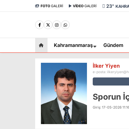
23
°
FOTO
GALERİ
VİDEO
GALERİ
KAHR
Kahramanmaraş
Gündem
İlker Yiyen
e-posta:
ilkeryiyen@h
Sporun İ
Giriş: 17-05-2026 11:1