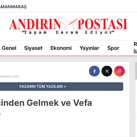
AMANMARAŞ
R
Genel
Siyaset
Ekonomi
Yayınlar
Spor
İ
otmail.com
YAZARIN TÜM YAZILARI
çinden Gelmek ve Vefa
6