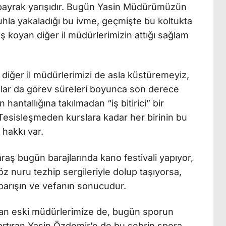
 bayrak yarışıdır. Bugün Yasin Müdürümüzün
hla yakaladığı bu ivme, geçmişte bu koltukta
aş koyan diğer il müdürlerimizin attığı sağlam
ğer il müdürlerimizi de asla küstüremeyiz,
lar da görev süreleri boyunca son derece
hantallığına takılmadan “iş bitirici” bir
. Tesisleşmeden kurslara kadar her birinin bu
 hakkı var.
ş bugün barajlarında kano festivali yapıyor,
z nuru tezhip sergileriyle dolup taşıyorsa,
ı barışın ve vefanın sonucudur.
 açan eski müdürlerimize de, bugün sporun
 artıran Yasin Özdemir’e de bu şehrin spora