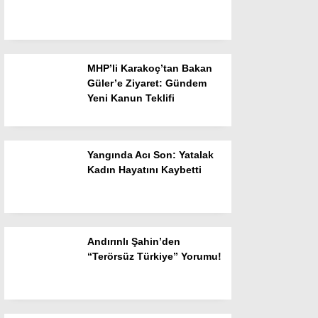
MHP’li Karakoç’tan Bakan
Güler’e Ziyaret: Gündem
WhatsApp İhbar
Yeni Kanun Teklifi
Hattı
Yangında Acı Son: Yatalak
Kadın Hayatını Kaybetti
Facebook
Andırınlı Şahin’den
“Terörsüz Türkiye” Yorumu!
Instagram