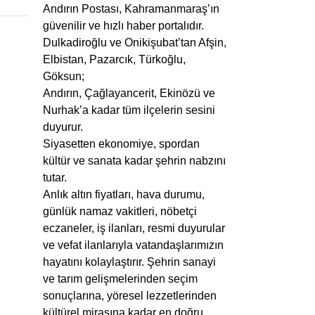
Andırın Postası, Kahramanmaraş’ın
güvenilir ve hızlı haber portalıdır.
Dulkadiroğlu ve Onikişubat’tan Afşin,
Elbistan, Pazarcık, Türkoğlu,
Göksun;
Andırın, Çağlayancerit, Ekinözü ve
Nurhak’a kadar tüm ilçelerin sesini
duyurur.
Siyasetten ekonomiye, spordan
kültür ve sanata kadar şehrin nabzını
tutar.
Anlık altın fiyatları, hava durumu,
günlük namaz vakitleri, nöbetçi
eczaneler, iş ilanları, resmi duyurular
ve vefat ilanlarıyla vatandaşlarımızın
hayatını kolaylaştırır. Şehrin sanayi
ve tarım gelişmelerinden seçim
sonuçlarına, yöresel lezzetlerinden
kültürel mirasına kadar en doğru