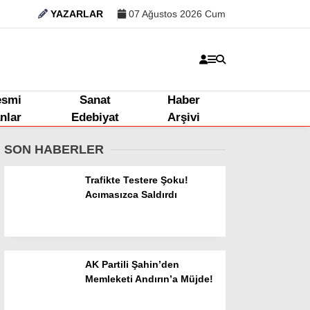
YAZARLAR
07 Ağustos 2026 Cum
esmi
Sanat
Haber
anlar
Edebiyat
Arşivi
SON HABERLER
Trafikte Testere Şoku!
Acımasızca Saldırdı
AK Partili Şahin’den
Memleketi Andırın’a Müjde!
Kahramanmaraş