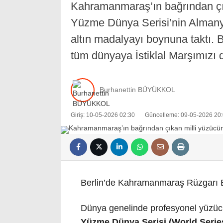
Kahramanmaraş’ın bağrından çı
Yüzme Dünya Serisi’nin Almany
altın madalyayı boynuna taktı.
tüm dünyaya İstiklal Marşımızı di
Burhanettin BÜYÜKKOL
Giriş: 10-05-2026 02:30
Güncelleme: 09-05-2026 20
Berlin’de Kahramanmaraş Rüzgarı E
Dünya genelinde profesyonel yüzücüle
Yüzme Dünya Serisi (World Serie