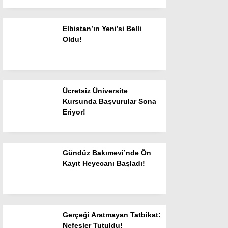
Gündem
Genel
Elbistan’ın Yeni’si Belli
Oldu!
Siyaset
Ekonomi
Yayınlar
Ücretsiz Üniversite
Kursunda Başvurular Sona
Spor
Eriyor!
Resmi İlanlar
Sanat Edebiyat
Gündüz Bakımevi’nde Ön
Kayıt Heyecanı Başladı!
Haber Arşivi
Gerçeği Aratmayan Tatbikat:
Nefesler Tutuldu!