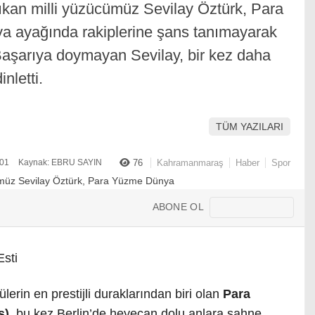
kan milli yüzücümüz Sevilay Öztürk, Para
a ayağında rakiplerine şans tanımayarak
 Başarıya doymayan Sevilay, bir kez daha
nletti.
TÜM YAZILARI
:01
Kaynak: EBRU SAYIN
76
Kahramanmaraş
Haber
Spor
ABONE OL
sti
rin en prestijli duraklarından biri olan
Para
s)
, bu kez Berlin’de heyecan dolu anlara sahne