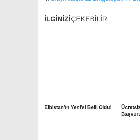
İLGİNİZİ
ÇEKEBİLİR
Elbistan’ın Yeni’si Belli Oldu!
Ücretsi
Başvuru