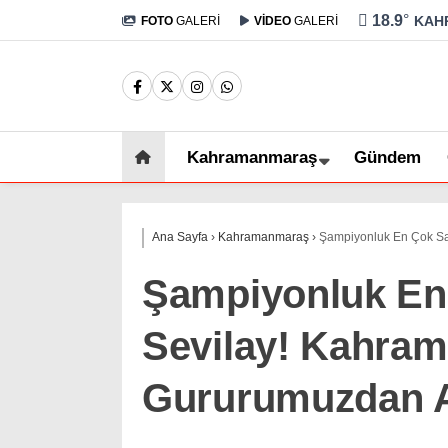
18.9
°
KAH
FOTO
GALERİ
VİDEO
GALERİ
Kahramanmaraş
Gündem
Ana Sayfa
›
Kahramanmaraş
›
Şampiyonluk En Çok San
Şampiyonluk En
Sevilay! Kahram
Gururumuzdan A