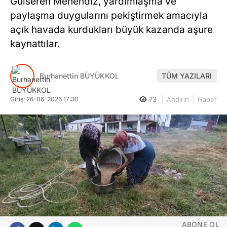
Gülseren Menendiz, yardımlaşma ve
paylaşma duygularını pekiştirmek amacıyla
açık havada kurdukları büyük kazanda aşure
kaynattılar.
Burhanettin BÜYÜKKOL
TÜM YAZILARI
Giriş: 26-06-2026 17:30
73
Andırın
Haber
ABONE OL