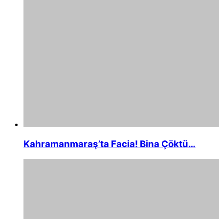
Kahramanmaraş’ta Facia! Bina Çöktü…