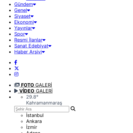
Gündem
Genel
Siyaset
Ekonomi
Yayınlar
Spor
Resmi İlanlar
Sanat Edebiyat
Haber Arşivi
FOTO
GALERİ
VİDEO
GALERİ
29.8
°
Kahramanmaraş
İstanbul
Ankara
İzmir