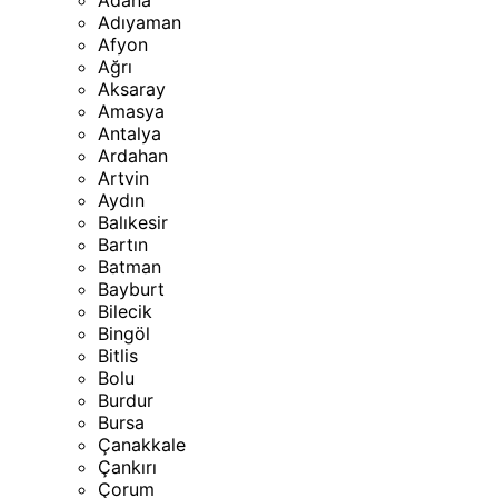
Adana
Adıyaman
Afyon
Ağrı
Aksaray
Amasya
Antalya
Ardahan
Artvin
Aydın
Balıkesir
Bartın
Batman
Bayburt
Bilecik
Bingöl
Bitlis
Bolu
Burdur
Bursa
Çanakkale
Çankırı
Çorum