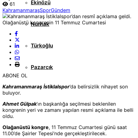
Ekinözü
61
Kahramanmaraş
Spor
Gündem
Nurhak
Türkoğlu
Pazarcık
ABONE OL
Kahramanmaraş İstiklalspor
’da belirsizlik nihayet son
buluyor.
Ahmet Gülpak
’ın başkanlığa seçilmesi beklenilen
kongrenin yeri ve zamanı yapılan resmi açıklama ile belli
oldu.
Olağanüstü kongre
, 11 Temmuz Cumartesi günü saat
11.00’de Şairler Tepesi’nde gerçekleştirilecek.