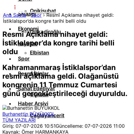
Onikişubat
Siyaset
Ana Sayfa
›
Spor
›
Resmî Açıklama nihayet geldi:
İstiklalspor’da kongre tarihi belli oldu
Ekonomi
Dulkadiroğlu
Resmî Açıklama nihayet geldi:
İstiklalspor’da kongre tarihi belli
Yayınlar
oldu
Elbistan
Spor
Kahramanmaraş İstiklalspor’dan
Resmi İlanlar
Afşin
resmî açıklama geldi. Olağanüstü
kongrenin 11 Temmuz Cumartesi
Sanat Edebiyat
günü gerçekleştirileceği duyuruldu.
Göksun
Haber Arşivi
Burhanettin BÜYÜKKOL
Çağlayancerit
TÜM YAZILARI
Giriş: 07-07-2026 10:51
Güncelleme: 07-07-2026 11:00
Kaynak: Ömer HARMANKAYA