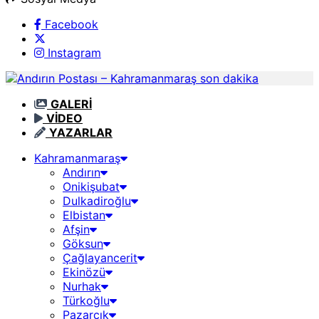
Facebook
Instagram
GALERİ
VİDEO
YAZARLAR
Kahramanmaraş
Andırın
Onikişubat
Dulkadiroğlu
Elbistan
Afşin
Göksun
Çağlayancerit
Ekinözü
Nurhak
Türkoğlu
Pazarcık