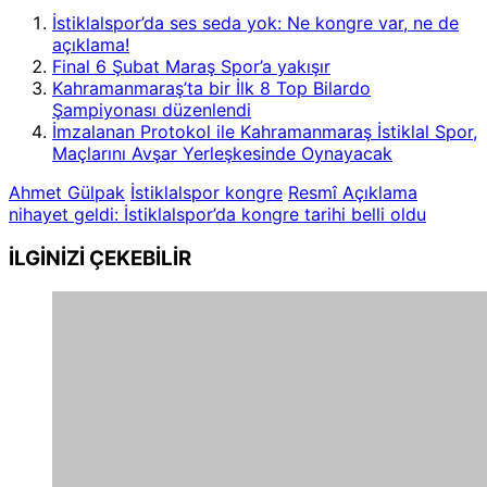
İstiklalspor’da ses seda yok: Ne kongre var, ne de
açıklama!
Final 6 Şubat Maraş Spor’a yakışır
Kahramanmaraş’ta bir İlk 8 Top Bilardo
Şampiyonası düzenlendi
İmzalanan Protokol ile Kahramanmaraş İstiklal Spor,
Maçlarını Avşar Yerleşkesinde Oynayacak
Ahmet Gülpak
İstiklalspor kongre
Resmî Açıklama
nihayet geldi: İstiklalspor’da kongre tarihi belli oldu
İLGİNİZİ
ÇEKEBİLİR