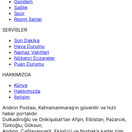
Gündem
Sağlık
Spor
Resmi İlanlar
SERVİSLER
Son Dakika
Hava Durumu
Namaz Vakitleri
Nöbetçi Eczaneler
Puan Durumu
HAKKIMIZDA
Künye
Hakkımızda
İletişim
Andırın Postası, Kahramanmaraş’ın güvenilir ve hızlı
haber portalıdır.
Dulkadiroğlu ve Onikişubat’tan Afşin, Elbistan, Pazarcık,
Türkoğlu, Göksun;
Andırın, Çağlayancerit, Ekinözü ve Nurhak’a kadar tüm