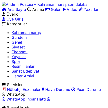
Ana Sayfa
Arama
Galeri
Video
Yazarlar
Üyelik
Üye Girişi
Kategoriler
Kahramanmaraş
Gündem
Genel
Siyaset
Ekonomi
Yayınlar
Spor
Resmi İlanlar
Sanat Edebiyat
Haber Arşivi
Servisler
Nöbetçi Eczaneler
Hava Durumu
Puan Durumu
WhatsApp
WhatsApp İhbar Hattı
Sosyal Medya