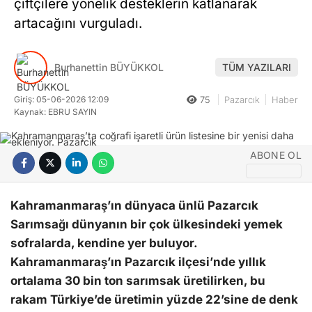
çiftçilere yönelik desteklerin katlanarak
İhbar Hattı
artacağını vurguladı.
SANAT EDEBIYAT
HABER ARŞIVI
Burhanettin BÜYÜKKOL
TÜM YAZILARI
Facebook
Giriş: 05-06-2026 12:09
75
Pazarcık
Haber
Kaynak: EBRU SAYIN
ABONE OL
Instagram
Kahramanmaraş’ın dünyaca ünlü Pazarcık
Sarımsağı dünyanın bir çok ülkesindeki yemek
sofralarda, kendine yer buluyor.
Kahramanmaraş’ın Pazarcık ilçesi’nde yıllık
ortalama 30 bin ton sarımsak üretilirken, bu
rakam Türkiye’de üretimin yüzde 22’sine de denk