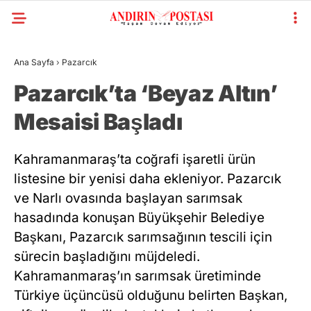
Ana Sayfa
›
Pazarcık
GALERİ
VİDEO
YAZARLAR
Pazarcık’ta ‘Beyaz Altın’
Mesaisi Başladı
KAHRAMANMARAŞ
GÜNDEM
Kahramanmaraş’ta coğrafi işaretli ürün
GENEL
listesine bir yenisi daha ekleniyor. Pazarcık
ve Narlı ovasında başlayan sarımsak
SIYASET
hasadında konuşan Büyükşehir Belediye
EKONOMI
Başkanı, Pazarcık sarımsağının tescili için
YAYINLAR
sürecin başladığını müjdeledi.
Kahramanmaraş’ın sarımsak üretiminde
SPOR
Türkiye üçüncüsü olduğunu belirten Başkan,
WhatsApp
RESMI İLANLAR