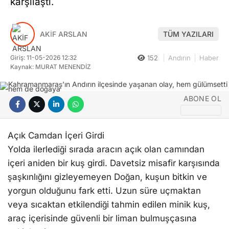
karşılaştı.
İhbar Hattı
SANAT EDEBIYAT
AKİF ARSLAN
TÜM YAZILARI
HABER ARŞIVI
Giriş: 11-05-2026 12:32
152
Andırın
Haber
Facebook
Kaynak: MURAT MENENDİZ
ABONE OL
Instagram
Açık Camdan İçeri Girdi
Yolda ilerlediği sırada aracın açık olan camından
içeri aniden bir kuş girdi. Davetsiz misafir karşısında
şaşkınlığını gizleyemeyen Doğan, kuşun bitkin ve
yorgun olduğunu fark etti. Uzun süre uçmaktan
veya sıcaktan etkilendiği tahmin edilen minik kuş,
araç içerisinde güvenli bir liman bulmuşçasına