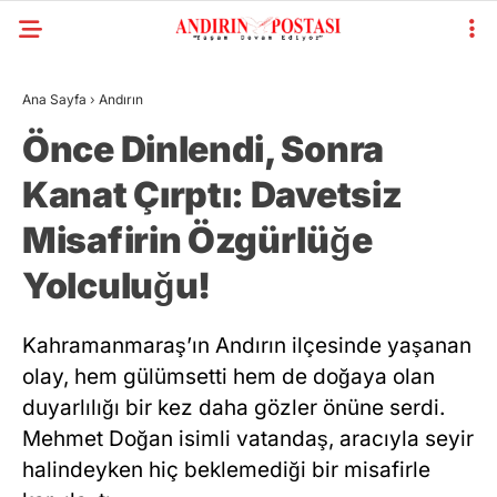
Ana Sayfa
›
Andırın
GALERİ
VİDEO
YAZARLAR
Önce Dinlendi, Sonra
Kanat Çırptı: Davetsiz
KAHRAMANMARAŞ
GÜNDEM
Misafirin Özgürlüğe
GENEL
Yolculuğu!
SIYASET
Kahramanmaraş’ın Andırın ilçesinde yaşanan
EKONOMI
olay, hem gülümsetti hem de doğaya olan
duyarlılığı bir kez daha gözler önüne serdi.
YAYINLAR
Mehmet Doğan isimli vatandaş, aracıyla seyir
SPOR
halindeyken hiç beklemediği bir misafirle
WhatsApp
RESMI İLANLAR