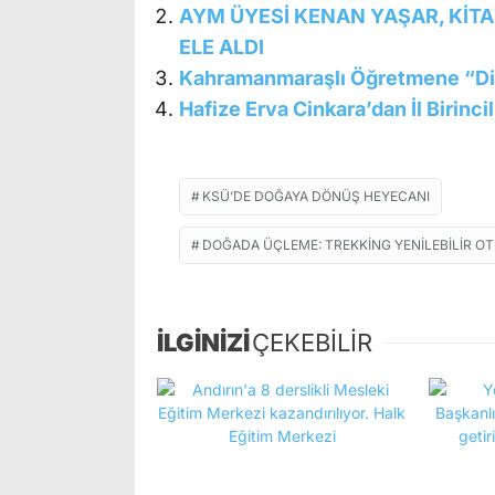
AYM ÜYESİ KENAN YAŞAR, KİTAP
ELE ALDI
Kahramanmaraşlı Öğretmene “Diy
Hafize Erva Cinkara’dan İl Birinci
KSÜ’DE DOĞAYA DÖNÜŞ HEYECANI
DOĞADA ÜÇLEME: TREKKING YENILEBILIR OTL
İLGİNİZİ
ÇEKEBİLİR