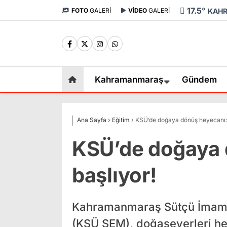
17.5
°
FOTO
GALERİ
VİDEO
GALERİ
KAH
Kahramanmaraş
Gündem
Ana Sayfa
›
Eğitim
›
KSÜ’de doğaya dönüş heyecanı: 
KSÜ’de doğaya 
başlıyor!
Kahramanmaraş Sütçü İmam Ü
(KSÜ SEM), doğaseverleri he