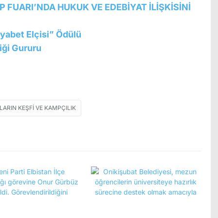
 FUARI’NDA HUKUK VE EDEBİYAT İLİŞKİSİNİ
abet Elçisi” Ödülü
liği Gururu
ARIN KEŞFI VE KAMPÇILIK