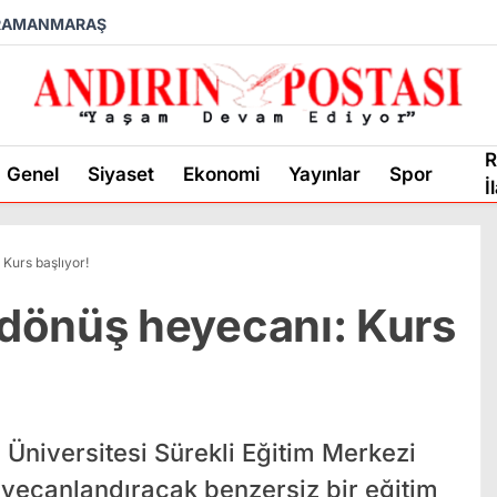
RAMANMARAŞ
R
Genel
Siyaset
Ekonomi
Yayınlar
Spor
İ
Kurs başlıyor!
dönüş heyecanı: Kurs
niversitesi Sürekli Eğitim Merkezi
yecanlandıracak benzersiz bir eğitim