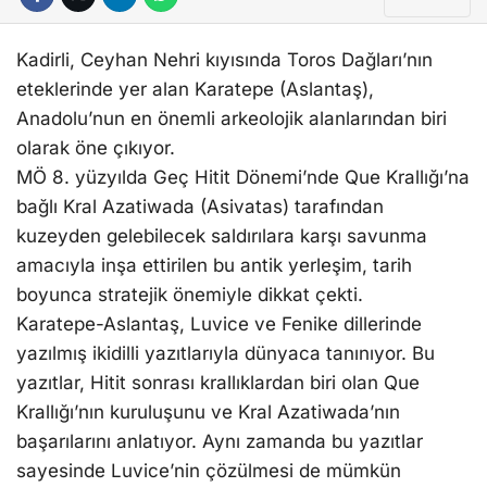
İhbar Hattı
SANAT EDEBIYAT
Kadirli, Ceyhan Nehri kıyısında Toros Dağları’nın
HABER ARŞIVI
eteklerinde yer alan Karatepe (Aslantaş),
Anadolu’nun en önemli arkeolojik alanlarından biri
Facebook
olarak öne çıkıyor.
MÖ 8. yüzyılda Geç Hitit Dönemi’nde Que Krallığı’na
bağlı Kral Azatiwada (Asivatas) tarafından
kuzeyden gelebilecek saldırılara karşı savunma
Instagram
amacıyla inşa ettirilen bu antik yerleşim, tarih
boyunca stratejik önemiyle dikkat çekti.
Karatepe-Aslantaş, Luvice ve Fenike dillerinde
yazılmış ikidilli yazıtlarıyla dünyaca tanınıyor. Bu
yazıtlar, Hitit sonrası krallıklardan biri olan Que
Krallığı’nın kuruluşunu ve Kral Azatiwada’nın
başarılarını anlatıyor. Aynı zamanda bu yazıtlar
sayesinde Luvice’nin çözülmesi de mümkün