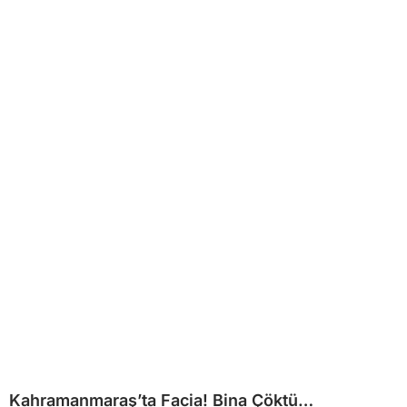
Kahramanmaraş’ta Facia! Bina Çöktü…