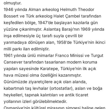
olmuştur.
1946 yılında Alman arkeolog Helmuth Theodor
Bossert ve Türk arkeolog Halet Çambel tarafından
keşfedilen bölge, 1947’de başlayan kazılarla gün
yüzüne çıkarılmıştır. Aslantaş Barajı’nın 1969 yılında
inşa edilmesiyle üç tarafı suyla çevrili bir
yarımadaya dönüşen alan, 1958’de Türkiye’nin ikinci
milli parkı ilan edilmiştir.
1961 yılında ünlü mimarlar Franco Minissi ve Turgut
Cansever tarafından tasarlanan modern koruma
yapıları sayesinde Karatepe, Türkiye’nin ilk açık
hava müzesi olma özelliğini kazanmıştır.
Günümüzde ziyaretçilere açık olan alanda,
kabartmalı taş levhalar (ortostatlar), aslan ve boğa
heykelleri, tapınak kalıntıları ve antik ticaret
yollarının izleri görülebilmektedir.
Osmaniye’nin kültürel mirasının simgesi haline gelen