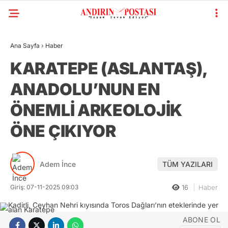
Ana Sayfa
›
Haber
GALERİ
VİDEO
YAZARLAR
KARATEPE (ASLANTAŞ),
ANADOLU’NUN EN
KAHRAMANMARAŞ
GÜNDEM
ÖNEMLİ ARKEOLOJİK
GENEL
ÖNE ÇIKIYOR
SIYASET
Adem İnce
TÜM YAZILARI
EKONOMI
YAYINLAR
Giriş: 07-11-2025 09:03
16
Haber
SPOR
ABONE OL
WhatsApp
RESMI İLANLAR