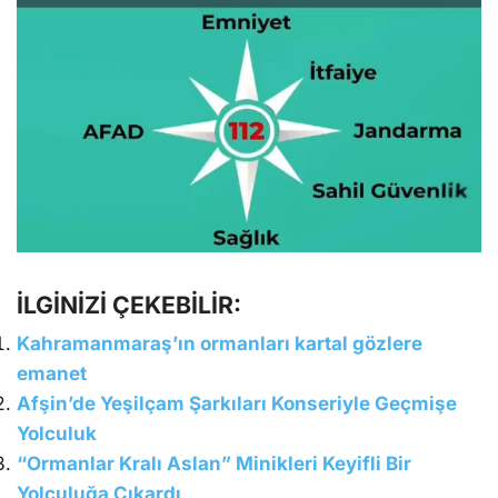
İLGİNİZİ ÇEKEBİLİR:
Kahramanmaraş’ın ormanları kartal gözlere
emanet
Afşin’de Yeşilçam Şarkıları Konseriyle Geçmişe
Yolculuk
“Ormanlar Kralı Aslan” Minikleri Keyifli Bir
Yolculuğa Çıkardı