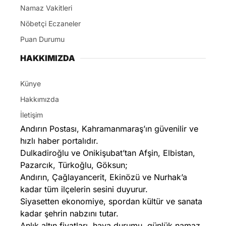
Namaz Vakitleri
Nöbetçi Eczaneler
Puan Durumu
HAKKIMIZDA
Künye
Hakkımızda
İletişim
Andırın Postası, Kahramanmaraş’ın güvenilir ve
hızlı haber portalıdır.
Dulkadiroğlu ve Onikişubat’tan Afşin, Elbistan,
Pazarcık, Türkoğlu, Göksun;
Andırın, Çağlayancerit, Ekinözü ve Nurhak’a
kadar tüm ilçelerin sesini duyurur.
Siyasetten ekonomiye, spordan kültür ve sanata
kadar şehrin nabzını tutar.
Anlık altın fiyatları, hava durumu, günlük namaz