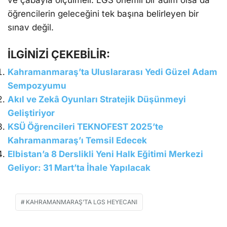
ve çabayla ölçülmeli. LGS önemli bir adım olsa da
öğrencilerin geleceğini tek başına belirleyen bir
sınav değil.
İLGİNİZİ ÇEKEBİLİR:
Kahramanmaraş’ta Uluslararası Yedi Güzel Adam
Sempozyumu
Akıl ve Zekâ Oyunları Stratejik Düşünmeyi
Geliştiriyor
KSÜ Öğrencileri TEKNOFEST 2025’te
Kahramanmaraş’ı Temsil Edecek
Elbistan’a 8 Derslikli Yeni Halk Eğitimi Merkezi
Geliyor: 31 Mart’ta İhale Yapılacak
KAHRAMANMARAŞ’TA LGS HEYECANI