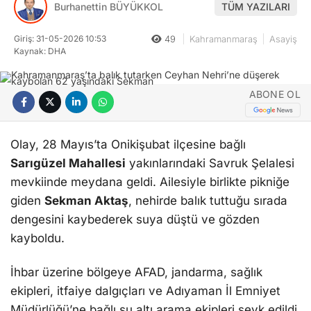
Burhanettin BÜYÜKKOL
TÜM YAZILARI
Giriş: 31-05-2026 10:53
49
Kahramanmaraş
Asayiş
Kaynak: DHA
ABONE OL
Olay, 28 Mayıs’ta Onikişubat ilçesine bağlı
Sarıgüzel Mahallesi
yakınlarındaki Savruk Şelalesi
mevkiinde meydana geldi. Ailesiyle birlikte pikniğe
giden
Sekman Aktaş
, nehirde balık tuttuğu sırada
dengesini kaybederek suya düştü ve gözden
kayboldu.
İhbar üzerine bölgeye AFAD, jandarma, sağlık
ekipleri, itfaiye dalgıçları ve Adıyaman İl Emniyet
Müdürlüğü’ne bağlı su altı arama ekipleri sevk edildi.