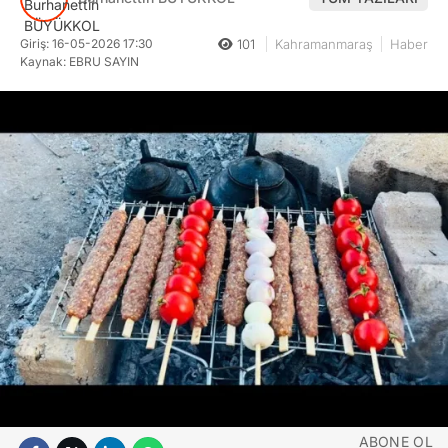
İhbar Hattı
SANAT EDEBIYAT
Giriş: 16-05-2026 17:30
101
Kahramanmaraş
Haber
Kaynak: EBRU SAYIN
HABER ARŞIVI
Facebook
Instagram
ABONE OL