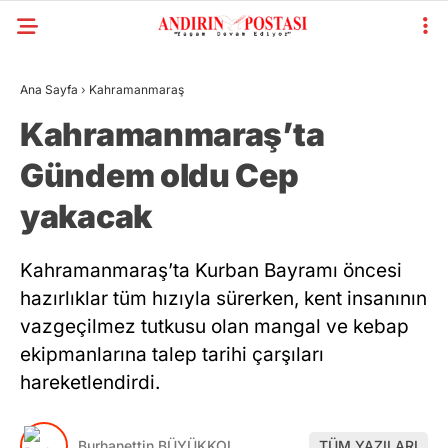
Ana Sayfa
›
Kahramanmaraş
GALERİ
VİDEO
YAZARLAR
Kahramanmaraş’ta
Gündem oldu Cep
KAHRAMANMARAŞ
GÜNDEM
yakacak
GENEL
Kahramanmaraş’ta Kurban Bayramı öncesi
SIYASET
hazırlıklar tüm hızıyla sürerken, kent insanının
vazgeçilmez tutkusu olan mangal ve kebap
EKONOMI
ekipmanlarına talep tarihi çarşıları
YAYINLAR
hareketlendirdi.
SPOR
WhatsApp
RESMI İLANLAR
Burhanettin BÜYÜKKOL
TÜM YAZILARI