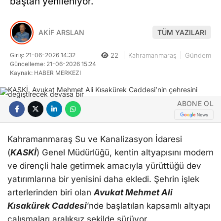
baştan yenileniyor.
AKİF ARSLAN
TÜM YAZILARI
Giriş: 21-06-2026 14:32
22
Kahramanmaraş
Gündem
Güncelleme: 21-06-2026 15:24
Kaynak: HABER MERKEZI
ABONE OL
Kahramanmaraş Su ve Kanalizasyon İdaresi
(
KASKİ
) Genel Müdürlüğü, kentin altyapısını modern
ve dirençli hale getirmek amacıyla yürüttüğü dev
yatırımlarına bir yenisini daha ekledi. Şehrin işlek
arterlerinden biri olan
Avukat Mehmet Ali
Kısakürek Caddesi
’nde başlatılan kapsamlı altyapı
çalışmaları aralıksız şekilde sürüyor.