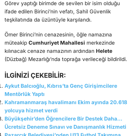
Görev yaptığı birimde de sevilen bir isim olduğu
ifade edilen Birinci’nin vefatı, Sahil Güvenlik
teşkilatında da üzüntüyle karşılandı.
Ömer Birinci’nin cenazesinin, öğle namazına
müteakip
Cumhuriyet Mahallesi
merkezinde
kılınacak cenaze namazının ardından
Helete
(Düzbağ) Mezarlığı’nda toprağa verileceği bildirildi.
İLGİNİZİ ÇEKEBİLİR:
Aykut Balcıoğlu, Kıbrıs’ta Genç Girişimcilere
Mentörlük Yaptı
Kahramanmaraş havalimanı Ekim ayında 20.618
yolcuya hizmet verdi
Büyükşehir’den Öğrencilere Bir Destek Daha…
Ücretsiz Deneme Sınavı ve Danışmanlık Hizmeti
Pazarcık Belediyesi’nden U13 Futbol Takımına