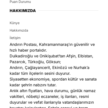
Puan Durumu
HAKKIMIZDA
Künye
Hakkımızda
İletişim
Andırın Postası, Kahramanmaraş’ın güvenilir ve
hızlı haber portalıdır.
Dulkadiroğlu ve Onikişubat’tan Afşin, Elbistan,
Pazarcık, Türkoğlu, Göksun;
Andırın, Çağlayancerit, Ekinözü ve Nurhak’a
kadar tüm ilçelerin sesini duyurur.
Siyasetten ekonomiye, spordan kültür ve sanata
kadar şehrin nabzını tutar.
Anlık altın fiyatları, hava durumu, günlük namaz
vakitleri, nöbetçi eczaneler, iş ilanları, resmi
duyurular ve vefat ilanlarıyla vatandaşlarımızın
hayatını kolaylaştırır. Şehrin sanayi ve tarım