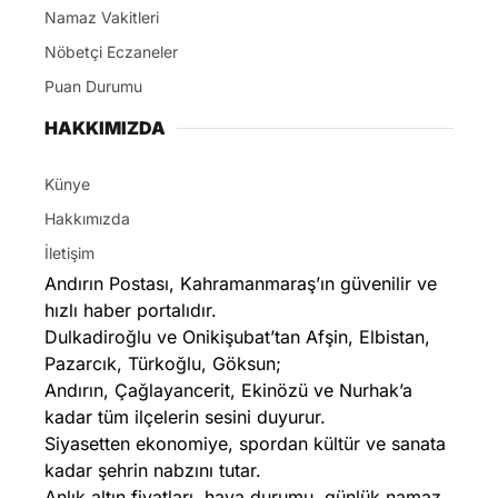
Namaz Vakitleri
Nöbetçi Eczaneler
Puan Durumu
HAKKIMIZDA
Künye
Hakkımızda
İletişim
Andırın Postası, Kahramanmaraş’ın güvenilir ve
hızlı haber portalıdır.
Dulkadiroğlu ve Onikişubat’tan Afşin, Elbistan,
Pazarcık, Türkoğlu, Göksun;
Andırın, Çağlayancerit, Ekinözü ve Nurhak’a
kadar tüm ilçelerin sesini duyurur.
Siyasetten ekonomiye, spordan kültür ve sanata
kadar şehrin nabzını tutar.
Anlık altın fiyatları, hava durumu, günlük namaz