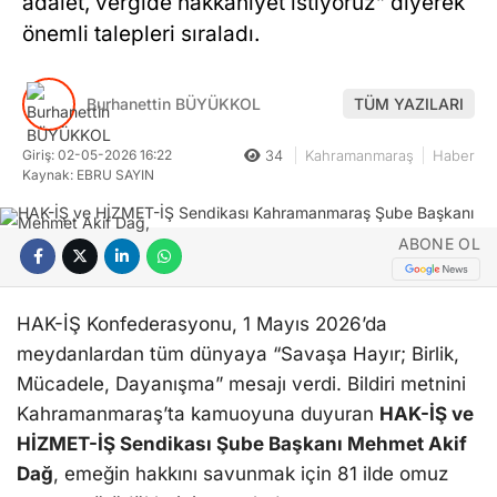
adalet, vergide hakkaniyet istiyoruz” diyerek
önemli talepleri sıraladı.
Burhanettin BÜYÜKKOL
TÜM YAZILARI
Giriş: 02-05-2026 16:22
34
Kahramanmaraş
Haber
Kaynak: EBRU SAYIN
ABONE OL
HAK-İŞ Konfederasyonu, 1 Mayıs 2026’da
meydanlardan tüm dünyaya “Savaşa Hayır; Birlik,
Mücadele, Dayanışma” mesajı verdi. Bildiri metnini
Kahramanmaraş’ta kamuoyuna duyuran
HAK-İŞ ve
HİZMET-İŞ Sendikası Şube Başkanı Mehmet Akif
Dağ
, emeğin hakkını savunmak için 81 ilde omuz