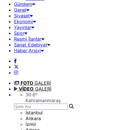
Gündem
Genel
Siyaset
Ekonomi
Yayınlar
Spor
Resmi İlanlar
Sanat Edebiyat
Haber Arşivi
FOTO
GALERİ
VİDEO
GALERİ
30.6
°
Kahramanmaraş
İstanbul
Ankara
İzmir