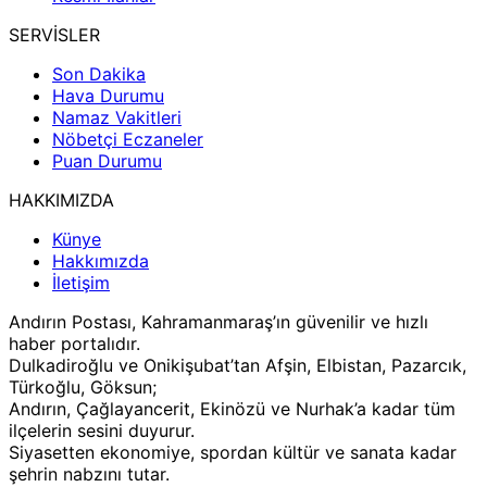
SERVİSLER
Son Dakika
Hava Durumu
Namaz Vakitleri
Nöbetçi Eczaneler
Puan Durumu
HAKKIMIZDA
Künye
Hakkımızda
İletişim
Andırın Postası, Kahramanmaraş’ın güvenilir ve hızlı
haber portalıdır.
Dulkadiroğlu ve Onikişubat’tan Afşin, Elbistan, Pazarcık,
Türkoğlu, Göksun;
Andırın, Çağlayancerit, Ekinözü ve Nurhak’a kadar tüm
ilçelerin sesini duyurur.
Siyasetten ekonomiye, spordan kültür ve sanata kadar
şehrin nabzını tutar.