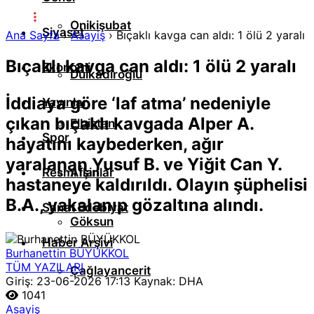
Onikişubat
Siyaset
Ana Sayfa
›
Asayiş
›
Bıçaklı kavga can aldı: 1 ölü 2 yaralı
Bıçaklı kavga can aldı: 1 ölü 2 yaralı
Ekonomi
Dulkadiroğlu
İddiaya göre ‘laf atma’ nedeniyle
Yayınlar
çıkan bıçaklı kavgada Alper A.
Elbistan
Spor
hayatını kaybederken, ağır
yaralanan Yusuf B. ve Yiğit Can Y.
Resmi İlanlar
Afşin
hastaneye kaldırıldı. Olayın şüphelisi
B.A., yakalanıp gözaltına alındı.
Sanat Edebiyat
Göksun
Haber Arşivi
Burhanettin BÜYÜKKOL
TÜM YAZILARI
Çağlayancerit
Giriş: 23-06-2026 17:13
Kaynak: DHA
1041
Asayiş