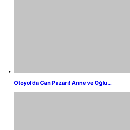
Otoyol’da Can Pazarı! Anne ve Oğlu…