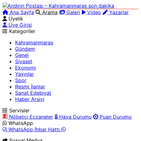
Ana Sayfa
Arama
Galeri
Video
Yazarlar
Üyelik
Üye Girişi
Kategoriler
Kahramanmaraş
Gündem
Genel
Siyaset
Ekonomi
Yayınlar
Spor
Resmi İlanlar
Sanat Edebiyat
Haber Arşivi
Servisler
Nöbetçi Eczaneler
Hava Durumu
Puan Durumu
WhatsApp
WhatsApp İhbar Hattı
Sosyal Medya