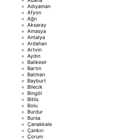
Adana
Adıyaman
Afyon
Ağrı
Aksaray
Amasya
Antalya
Ardahan
Artvin
Aydın
Balıkesir
Bartın
Batman
Bayburt
Bilecik
Bingöl
Bitlis
Bolu
Burdur
Bursa
Çanakkale
Çankırı
Çorum