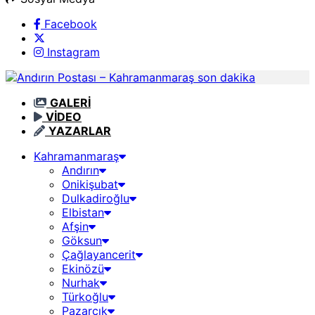
Facebook
Instagram
GALERİ
VİDEO
YAZARLAR
Kahramanmaraş
Andırın
Onikişubat
Dulkadiroğlu
Elbistan
Afşin
Göksun
Çağlayancerit
Ekinözü
Nurhak
Türkoğlu
Pazarcık