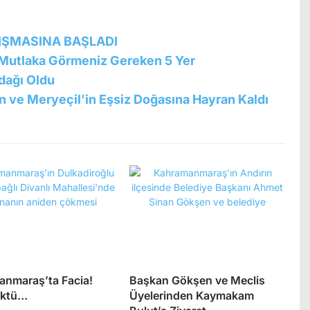
LIŞMASINA BAŞLADI
a Mutlaka Görmeniz Gereken 5 Yer
Odağı Oldu
n ve Meryeçil’in Eşsiz Doğasına Hayran Kaldı
nmaraş’ta Facia!
Başkan Gökşen ve Meclis
öktü…
Üyelerinden Kaymakam