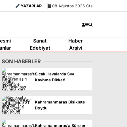
YAZARLAR
08 Ağustos 2026 Cts
esmi
Sanat
Haber
lanlar
Edebiyat
Arşivi
SON HABERLER
Sıcak Havalarda Sıvı
Kaybına Dikkat!
Kahramanmaraş Bisiklete
Doydu
Kahramanmaraş’a Süreler