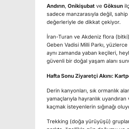
Andırın
,
Onikişubat
ve
Göksun
il
sadece manzarasıyla değil, sahip o
değerleriyle de dikkat çekiyor.
İran-Turan ve Akdeniz flora (bitki
Geben Vadisi Milli Parkı, yüzlerce 
aynı zamanda yaban keçileri, heybet
güvenli bir doğal yaşam alanı sun
Hafta Sonu Ziyaretçi Akını: Kartp
Derin kanyonları, sık ormanlık alanl
yamaçlarıyla hayranlık uyandıran v
kaçmak isteyenlerin sığınağı oluy
Trekking (doğa yürüyüşü) grupların