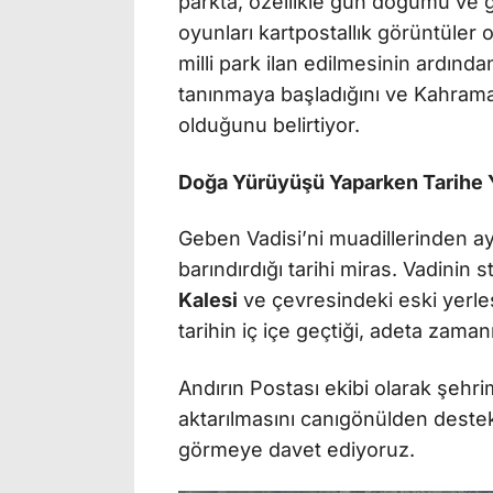
parkta, özellikle gün doğumu ve gü
oyunları kartpostallık görüntüler 
milli park ilan edilmesinin ardınd
tanınmaya başladığını ve Kahrama
olduğunu belirtiyor.
Doğa Yürüyüşü Yaparken Tarihe 
Geben Vadisi’ni muadillerinden ay
barındırdığı tarihi miras. Vadinin 
Kalesi
ve çevresindeki eski yerleşi
tarihin iç içe geçtiği, adeta zam
Andırın Postası ekibi olarak şehr
aktarılmasını canıgönülden destekl
görmeye davet ediyoruz.