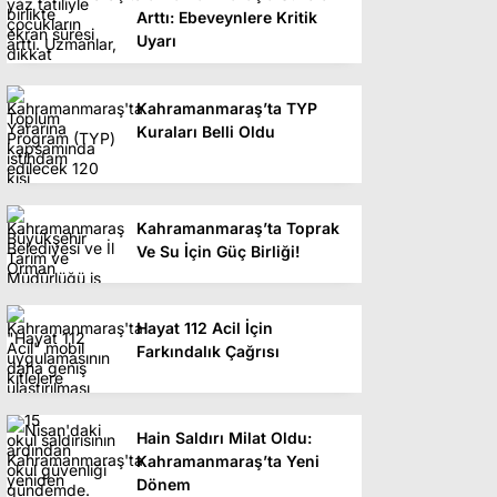
Arttı: Ebeveynlere Kritik
Uyarı
Kahramanmaraş’ta TYP
Kuraları Belli Oldu
Kahramanmaraş’ta Toprak
Ve Su İçin Güç Birliği!
Hayat 112 Acil İçin
Farkındalık Çağrısı
Hain Saldırı Milat Oldu:
Kahramanmaraş’ta Yeni
Dönem