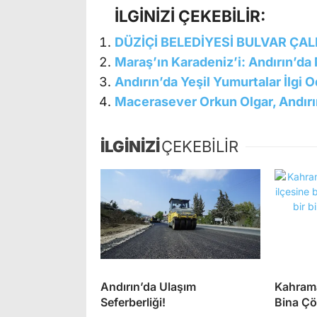
İLGİNİZİ ÇEKEBİLİR:
DÜZİÇİ BELEDİYESİ BULVAR ÇA
Maraş’ın Karadeniz’i: Andırın’d
Andırın’da Yeşil Yumurtalar İlgi 
Macerasever Orkun Olgar, Andırı
İLGİNİZİ
ÇEKEBİLİR
Andırın’da Ulaşım
Kahrama
Seferberliği!
Bina Ç