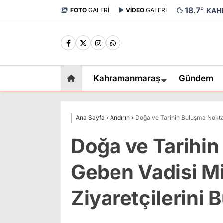
18.7
°
FOTO
GALERİ
VİDEO
GALERİ
KAH
Kahramanmaraş
Gündem
Ana Sayfa
›
Andırın
›
Doğa ve Tarihin Buluşma Noktası
Doğa ve Tarihin
Geben Vadisi Mil
Ziyaretçilerini 