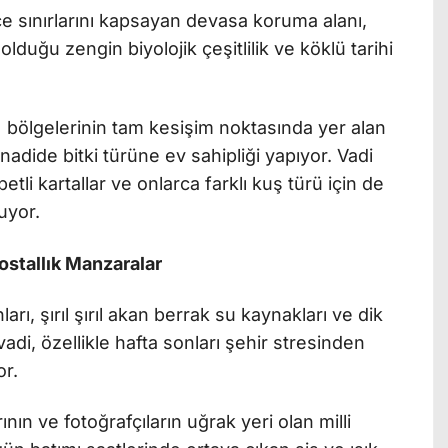
çe sınırlarını kapsayan devasa koruma alanı,
lduğu zengin biyolojik çeşitlilik ve köklü tarihi
) bölgelerinin tam kesişim noktasında yer alan
nadide bitki türüne ev sahipliği yapıyor. Vadi
li kartallar ve onlarca farklı kuş türü için de
uyor.
ostallık Manzaralar
arı, şırıl şırıl akan berrak su kaynakları ve dik
adi, özellikle hafta sonları şehir stresinden
or.
ın ve fotoğrafçıların uğrak yeri olan milli