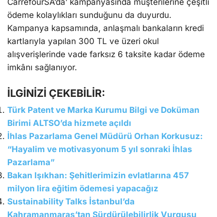
CarrefourSA’da’ kampanyasında müşterilerine çeşitli
ödeme kolaylıkları sunduğunu da duyurdu.
Kampanya kapsamında, anlaşmalı bankaların kredi
kartlarıyla yapılan 300 TL ve üzeri okul
alışverişlerinde vade farksız 6 taksite kadar ödeme
imkânı sağlanıyor.
İLGİNİZİ ÇEKEBİLİR:
Türk Patent ve Marka Kurumu Bilgi ve Doküman
Birimi ALTSO’da hizmete açıldı
İhlas Pazarlama Genel Müdürü Orhan Korkusuz:
“Hayalim ve motivasyonum 5 yıl sonraki İhlas
Pazarlama”
Bakan Işıkhan: Şehitlerimizin evlatlarına 457
milyon lira eğitim ödemesi yapacağız
Sustainability Talks İstanbul’da
Kahramanmaraş’tan Sürdürülebilirlik Vurgusu