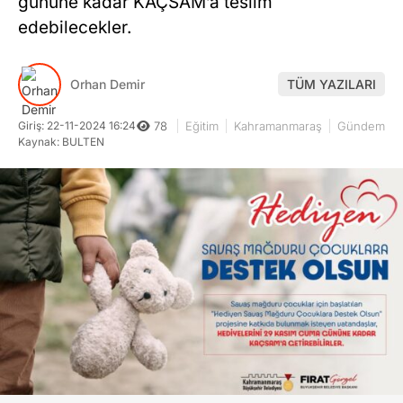
gününe kadar KAÇSAM’a teslim
edebilecekler.
Orhan Demir
TÜM YAZILARI
Giriş: 22-11-2024 16:24
78
Eğitim
Kahramanmaraş
Gündem
Kaynak: BULTEN